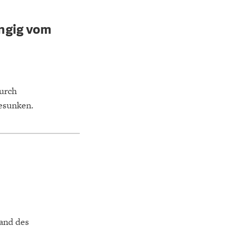
K
ELTWIRTSCHAFT
ngig vom
durch
gesunken.
and des