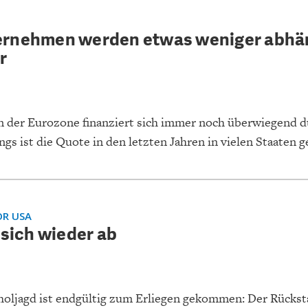
EIT
DIE POSITIONEN DER
USA
BGE-INFOGRAFI
W
WIRTSCHAFTSWEISEN
ernehmen werden etwas weniger abhä
r
in der Eurozone finanziert sich immer noch überwiegend 
ngs ist die Quote in den letzten Jahren in vielen Staaten 
R USA
 sich wieder ab
oljagd ist endgültig zum Erliegen gekommen: Der Rückst