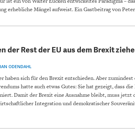
ür ist ein von Walter Eucken entwickeltes Paradigma – das
ng erhebliche Mängel aufweist. Ein Gastbeitrag von Peter
EUTSCHLAND UND DIE
MAKROTHEK
DAS POST-CORO
ÖKONOMENSZE
 der Rest der EU aus dem Brexit ziehe
DIGITALISIERUNG
ZEITALTER
TIAN ODENDAHL
er haben sich für den Brexit entschieden. Aber zumindest
rendums hatte auch etwas Gutes: Sie hat gezeigt, dass die
iert. Damit der Brexit eine Ausnahme bleibt, muss jetzt 
irtschaftlicher Integration und demokratischer Souveräni