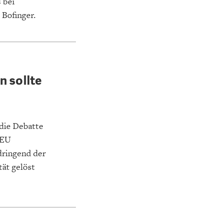
 bei
 Bofinger.
NA-
NE
STATUS QUO DER
OUTPUT GAP
n sollte
DEUTSCHEN VWL
 die Debatte
 EU
dringend der
tät gelöst