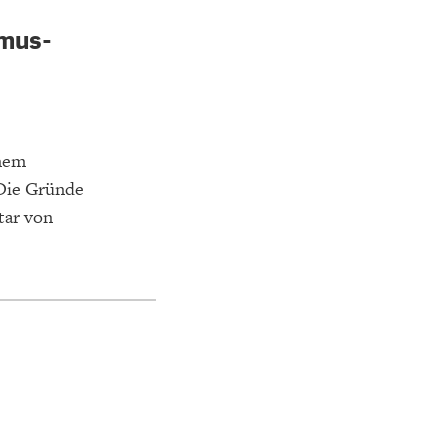
smus-
inem
 Die Gründe
tar von