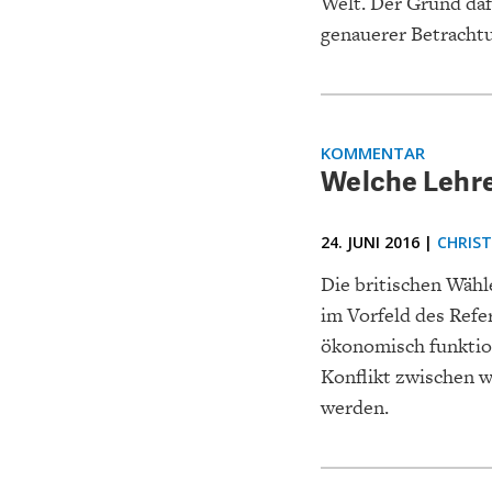
Welt. Der Grund daf
genauerer Betrachtu
KOMMENTAR
GERMANOMICS
HÖRSAAL
D
Welche Lehren
24. JUNI 2016 |
CHRIS
Die britischen Wähl
im Vorfeld des Refe
ökonomisch funktion
Konflikt zwischen w
werden.