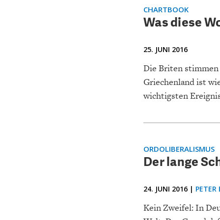
CHARTBOOK
BODEN
EC
CHARTBOOK
Was diese Wo
25. JUNI 2016
Die Briten stimmen 
Griechenland ist wi
wichtigsten Ereigni
UNGLEICHHEIT UND
EUROPA
ORDOLIBERALISMUS
Der lange Sc
MACHT
24. JUNI 2016 |
PETER 
Kein Zweifel: In De