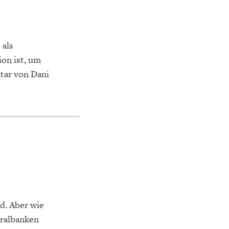
 als
ion ist, um
tar von Dani
nd. Aber wie
tralbanken