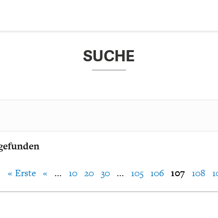
SUCHE
DEBATTEN
ARTIKEL
FEATURES
Unser kostenloser Newsletter informiert Sie über unsere neues
Beiträge.
THEMEN
 gefunden
NEWSLETTER
« Erste
«
...
10
20
30
...
105
106
107
108
1
ÜBER UNS