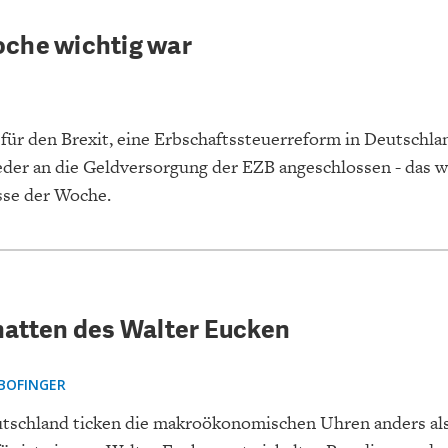
ONOMISTS FOR FUTURE
DEUTSCHLAND
ENERGIE & UMW
INDUSTRIEPOLIT
SUCHE
che wichtig war
ABO/LOGIN
für den Brexit, eine Erbschaftssteuerreform in Deutschla
eder an die Geldversorgung der EZB angeschlossen - das w
sse der Woche.
FACHKRÄFTEMANGEL
FINANZMÄRKTE
DAS DEUTSCH
GELDPOLITIK
hatten des Walter Eucken
GESUNDHEITSWE
BOFINGER
utschland ticken die makroökonomischen Uhren anders als