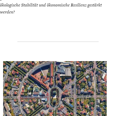
ENTWICKLUNGSPOLITIK
CIRCULAR ECONOMY
ökologische Stabilität und ökonomische Resilienz gestärkt
werden?
UNGLEICHHEIT UND
EUROPA
MACHT