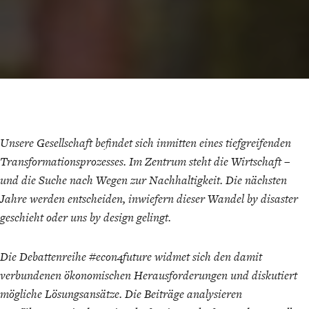
CHARTBOOK
BODEN
SUCHE
ABO/LOGIN
Unsere Gesellschaft befindet sich inmitten eines tiefgreifenden
Transformationsprozesses. Im Zentrum steht die Wirtschaft –
und die Suche nach Wegen zur Nachhaltigkeit. Die nächsten
Jahre werden entscheiden, inwiefern dieser Wandel by disaster
ECONOMISTS FOR FUTURE
DEUTSCHLAND
geschieht oder uns by design gelingt.
Die Debattenreihe #econ4future widmet sich den damit
verbundenen ökonomischen Herausforderungen und diskutiert
mögliche Lösungsansätze. Die Beiträge analysieren