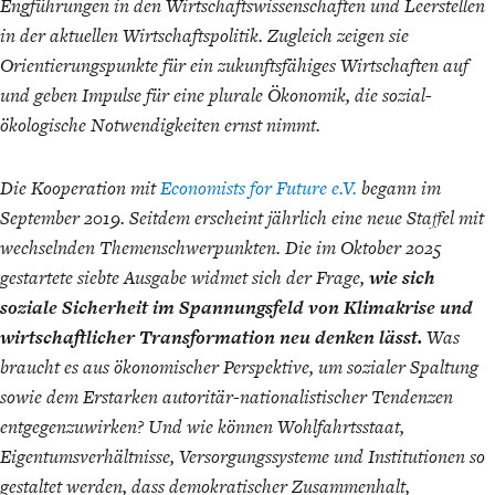
Engführungen in den Wirtschaftswissenschaften und Leerstellen
in der aktuellen Wirtschaftspolitik. Zugleich zeigen sie
Orientierungspunkte für ein zukunftsfähiges Wirtschaften auf
und geben Impulse für eine plurale Ökonomik, die sozial-
ökologische Notwendigkeiten ernst nimmt.
ENERGIE & UMWELT
INDUSTRIEPOLITIK
Die Kooperation mit
Economists for Future e.V.
begann im
September 2019. Seitdem erscheint jährlich eine neue Staffel mit
wechselnden Themenschwerpunkten. Die im Oktober 2025
gestartete siebte Ausgabe widmet sich der Frage,
wie
sich
soziale Sicherheit im Spannungsfeld von Klimakrise und
wirtschaftlicher Transformation neu denken lässt.
Was
braucht es aus ökonomischer Perspektive, um sozialer Spaltung
sowie dem Erstarken autoritär-nationalistischer Tendenzen
entgegenzuwirken? Und wie können Wohlfahrtsstaat,
Eigentumsverhältnisse, Versorgungssysteme und Institutionen so
gestaltet werden, dass demokratischer Zusammenhalt,