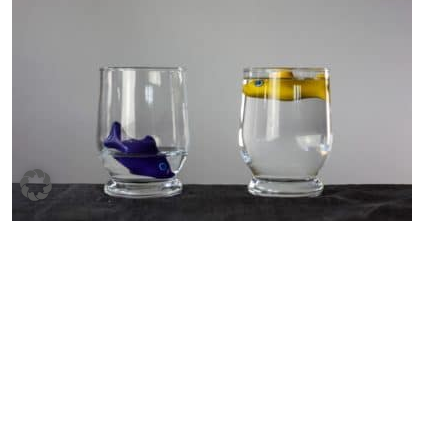
ECONOMISTS FOR FUTURE
Wie Sparpolitik die Ungleichheit verschärft
Die Austeritätspolitik ist zurück – und am Beispiel Österreichs zeigt
sich, welche Folgen dies hat. Ökonomisch sinnvoller wäre eine
Politik, die Beschäftigung und Wachstum fördert und stärker über
vermögensbezogene Einnahmen konsolidiert.