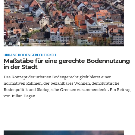
DAS DEUTSCHE
GELDPOLITIK
GESUNDHEITSWESEN
URBANE BODENGERECHTIGKEIT
Maßstäbe für eine gerechte Bodennutzung
in der Stadt
Das Konzept der urbanen Bodengerechtigkeit bietet einen
normativen Rahmen, der bezahlbares Wohnen, demokratische
Bodenpolitik und ökologische Grenzen zusammendenkt. Ein Beitrag
DIE NÄCHSTE STUFE DER
GESELLSCHAFT
von Julian Degan.
GLOBALISIERUNG