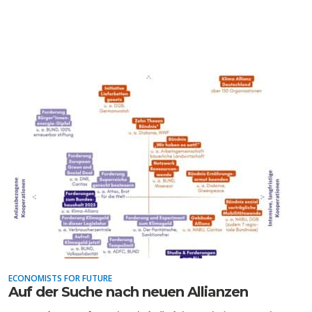
DEUTSCHLAND UND DIE
MAKROTHEK
DIGITALISIERUNG
DAS POST-CORONA-
ÖKONOMENSZENE
ZEITALTER
ECONOMISTS FOR FUTURE
Auf der Suche nach neuen Allianzen