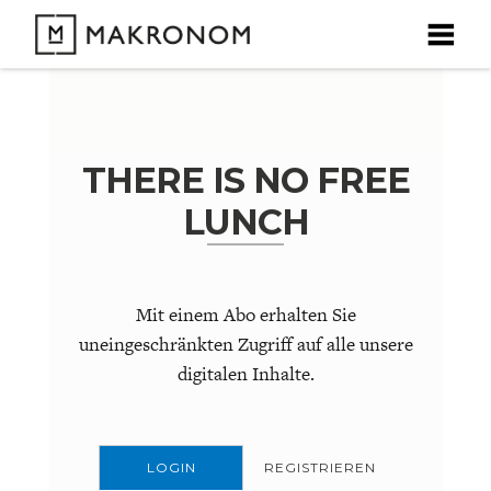
X
X
X
X
DEBATTEN
THERE IS NO FREE
ARTIKEL
LUNCH
FEATURES
Unser kostenloser Newsletter informiert Sie über unsere
neuesten Beiträge.
THEMEN
Mit einem Abo erhalten Sie
uneingeschränkten Zugriff auf alle unsere
NEWSLETTER
digitalen Inhalte.
ÜBER UNS
LOGIN
REGISTRIEREN