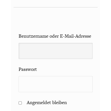
CHARTBOOK
BODEN
SUCHE
ABO/LOGIN
Benutzername oder E-Mail-Adresse
Passwort
ECONOMISTS FOR FUTURE
DEUTSCHLAND
Angemeldet bleiben