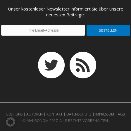
ENTWICKLUNGSPOLITIK
CIRCULAR ECONOMY
Unser kostenloser Newsletter informiert Sie über unsere
neuesten Beiträge.
UNGLEICHHEIT UND
EUROPA
MACHT
ÜBER UNS
|
AUTOREN
|
KONTAKT
|
DATENSCHUTZ
|
IMPRESSUM
|
AGB
© MAKRONOM 2017. ALLE RECHTE VORBEHALTEN.