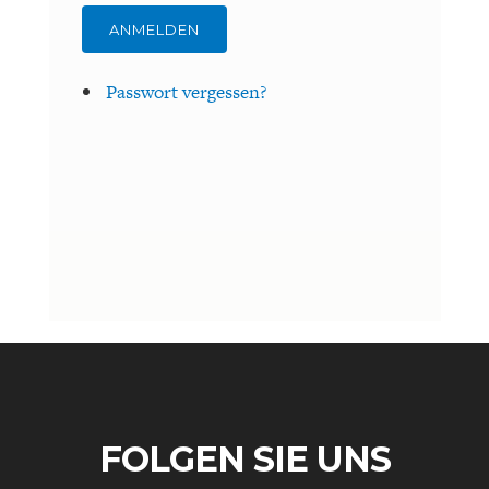
ANMELDEN
Passwort vergessen?
ENERGIE & UMWELT
INDUSTRIEPOLITIK
FOLGEN SIE UNS