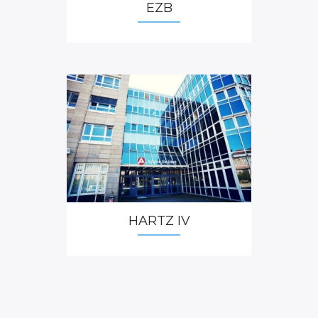
EZB
3. Juni 2024: Seit 2005 hat Deutschland – ausgehend
von zumindest in Westdeutschland sehr niedrigem
Niveau – das Angebot an Kinderbetreuungsplätzen
stark ausgeweitet. Im Jahr 2002 standen in
Westdeutschland ...
WELTWIRTSCHAFT
GRÜNDE FÜR DIE KONJUNKTURKRISE
Strukturelle Umbrüche
3. Juni 2024: Deutschland steht wie alle anderen
Industrieländer auch vor großen Umbrüchen: Die
grüne Transformation, die Verkehrswende oder die
Künstliche Intelligenz stellen Wirtschaft und
HARTZ IV
Gesellschaft vor ...
STRUKTURWANDEL