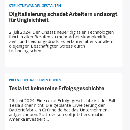
CHARTBOOK
BODEN
SUCHE
STRUKTURWANDEL GESTALTEN
Digitalisierung schadet Arbeitern und sorgt
ABO/LOGIN
für Ungleichheit
2. Juli 2024: Der Einsatz neuer digitaler Technologien
führt in allen Berufen zu mehr Arbeitskomplexität,
Zeit- und Leistungsdruck. Es erfahren aber vor allem
diejenigen Beschäftigten Stress durch
technologischen ...
PRO & CONTRA SUBVENTIONEN
Tesla ist keine reine Erfolgsgeschichte
ECONOMISTS FOR FUTURE
DEUTSCHLAND
26. Juni 2024: Eine reine Erfolgsgeschichte ist der Fall
Tesla sicher nicht. Die geplante Erweiterung der
Batteriefabrik in Grünheide hat das Unternehmen
aufgeschoben. Stattdessen soll jetzt erstmal in
Amerika investiert ...