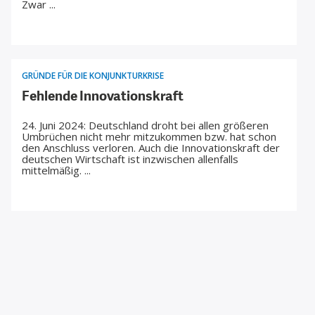
Zwar ...
ENTWICKLUNGSPOLITIK
CIRCULAR ECONOMY
GRÜNDE FÜR DIE KONJUNKTURKRISE
Fehlende Innovationskraft
24. Juni 2024: Deutschland droht bei allen größeren
Umbrüchen nicht mehr mitzukommen bzw. hat schon
den Anschluss verloren. Auch die Innovationskraft der
deutschen Wirtschaft ist inzwischen allenfalls
mittelmäßig. ...
UNGLEICHHEIT UND
EUROPA
MACHT
KONJUNKTURKRISE
Die Politik als Sündenbock
19. Juni 2024: Der Gruß der Kaufleute ist die Klage –
tatsächlich muss sich die Ampel nicht jeden Schuh
anziehen. Lahmt die Konjunktur, blickt die Wirtschaft