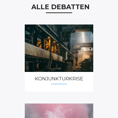
schnell auf die Politik – anklagend und Hilfe fordernd. ...
ALLE DEBATTEN
PRO & CONTRA SUBVENTIONEN
Es wird viel Geld für Produkte ausgegeben,
FACHKRÄFTEMANGEL
FINANZMÄRKTE
die bald obsolet sein könnten
11. Juni 2024: Der Aufbau einer eigenen Chipindustrie
beispielsweise verschlingt sehr hohe Fixkosten, es
geht um gigantische Summen. Gleichzeitig veralten
Chips sehr schnell, denn die technologische
Entwicklung verläuft ...
KONJUNKTURKRISE
SIND DIE DEUTSCHEN ZU FAUL GEWORDEN?
Für die mangelnde Arbeitsmoral gibt es
höchstens anekdotische Evidenz