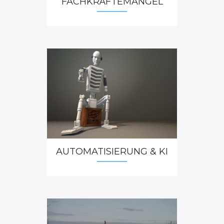
FACHKRÄFTEMANGEL
Es braucht eine bessere Arbeitsmoral
10. Juni 2024: In Deutschland haben sich viele an einen
spitzenmäßigen Lebensstandard, soziale Absicherung
und ökologische Standards gewöhnt. In einer
Gesellschaft hat sich Wohlstand aber noch nie dadurch
vermehrt, ...
GERMANOMICS
HÖRSAAL
PRO & CONTRA SUBVENTIONEN
Zu hohe Subventionen vergraulen die
europäischen Partner und gefährden den
Euro
AUTOMATISIERUNG & KI
5. Juni 2024: Mit zu hohen Subventionen zieht
Deutschland die Wut seiner europäischen Partner auf
sich. Denn diese können sich aufgrund ihrer
Staatsfinanzen weniger Subventionen leisten.
Außerdem könnte eine ...