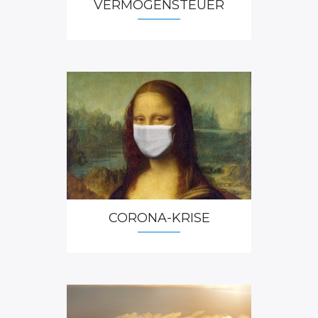
VERMÖGENSTEUER
STRUKTURWANDEL GESTALTEN
Eine gewisse Deindustrialisierung ist
unvermeidlich – und hat sogar etwas Gutes
STATUS QUO DER
OUTPUT GAP
5. Juni 2024: Eine plötzliche, eruptive, umfassende
DEUTSCHEN VWL
Deindustrialisierung wäre schlimm, keine Frage. Das
ist aber kein sonderlich realistisches Szenario ist. Der
Punkt ist eher, dass Deutschland nicht nur
vorübergehend, ...
CORONA-KRISE
SOZIALAUSGABEN KÜRZEN?
Es ist nur gerecht, Verteilungskonflikte
nicht künftigen Generationen aufzubürden
3. Juni 2024: Verteilungskonflikte müssen früher oder