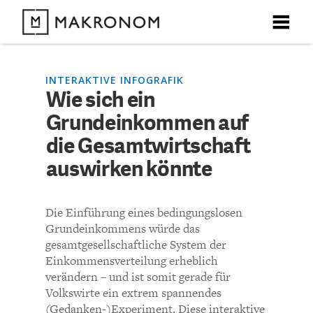
X
X
X
X
X
DEBATTEN
INTERAKTIVE INFOGRAFIK
Wie sich ein
KOMMENTARE ZU
Wie sich ein
Grundeinkommen auf
ARTIKEL
Grundeinkommen auf die
die Gesamtwirtschaft
FEATURES
auswirken könnte
Gesamtwirtschaft
Unser kostenloser Newsletter informiert Sie über unsere
neuesten Beiträge.
auswirken könnte
THEMEN
Die Einführung eines bedingungslosen
Grundeinkommens würde das
NEWSLETTER
gesamtgesellschaftliche System der
KOMMENTIEREN (VIA EMAIL)
Einkommensverteilung erheblich
verändern – und ist somit gerade für
ÜBER UNS
Richtlinien
Volkswirte ein extrem spannendes
(Gedanken-)Experiment. Diese interaktive