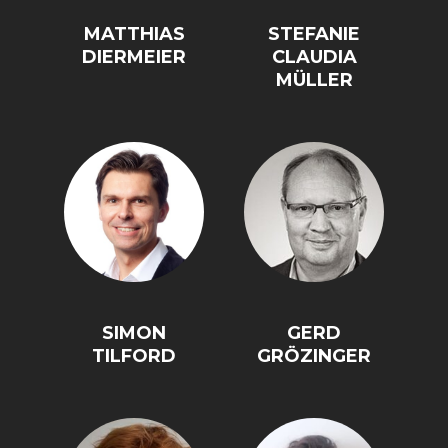
DEUTSCHLAND UND DIE
MAKROTHEK
MATTHIAS
STEFANIE
DIGITALISIERUNG
DIERMEIER
CLAUDIA
MÜLLER
DAS POST-CORONA-
ÖKONOMENSZENE
SIMON
GERD
ZEITALTER
TILFORD
GRÖZINGER