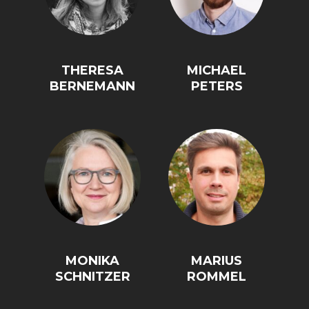
DAS DEUTSCHE
GELDPOLITIK
GESUNDHEITSWESEN
THERESA
MICHAEL
BERNEMANN
PETERS
DIE NÄCHSTE STUFE DER
GESELLSCHAFT
GLOBALISIERUNG
MONIKA
MARIUS
SCHNITZER
ROMMEL