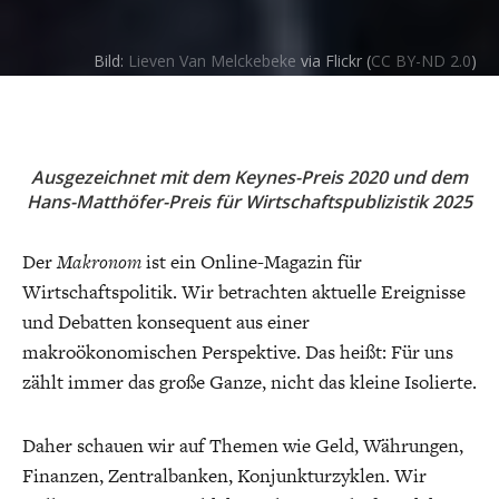
CHARTBOOK
BODEN
SUCHE
Bild:
Lieven Van Melckebeke
via Flickr (
CC BY-ND 2.0
)
ABO/LOGIN
Ausgezeichnet mit dem Keynes-Preis 2020 und dem
Hans-Matthöfer-Preis für Wirtschaftspublizistik 2025
Der
Makronom
ist ein Online-Magazin für
Wirtschaftspolitik. Wir betrachten aktuelle Ereignisse
und Debatten konsequent aus einer
ECONOMISTS FOR FUTURE
DEUTSCHLAND
makroökonomischen Perspektive. Das heißt: Für uns
zählt immer das große Ganze, nicht das kleine Isolierte.
Daher schauen wir auf Themen wie Geld, Währungen,
Finanzen, Zentralbanken, Konjunkturzyklen. Wir