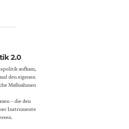
NA-
NE
STATUS QUO DER
OUTPUT GAP
DEUTSCHEN VWL
ik 2.0
spolitik aufkam,
Land den eigenen
ische Maßnahmen
en – die den
cher Instrumente
ersen.