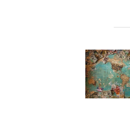
GERMANOMICS
HÖRSAAL
D