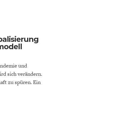
K
ELTWIRTSCHAFT
alisierung
modell
Pandemie und
ird sich verändern.
ft zu spüren. Ein