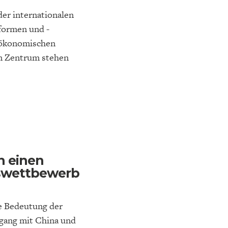
der internationalen
sformen und -
 ökonomischen
Im Zentrum stehen
in einen
swettbewerb
ie Bedeutung der
gang mit China und