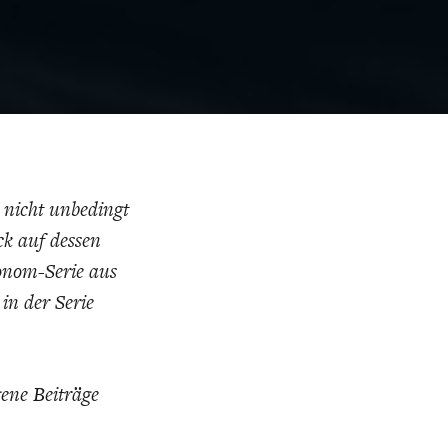
ELT
IK
ENTWICKLUNGSPOLITIK
CIRCULAR ECONOMY
 nicht unbedingt
ck auf dessen
ronom-Serie aus
 in der Serie
E
DIE NÄCHSTE STUFE DER
GESELLSCHAFT
SEN
GLOBALISIERUNG
ene Beiträge