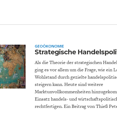
EUTSCHLAND UND DIE
MAKROTHEK
DAS POST-CORO
ÖKONOMENSZE
GEOÖKONOMIE
DIGITALISIERUNG
ZEITALTER
Strategische Handelspolit
Als die Theorie der strategischen Handel
ging es vor allem um die Frage, wie ein 
Wohlstand durch gezielte handelspolit
steigern kann. Heute sind weitere
Marktunvollkommenheiten hinzugekomm
Einsatz handels- und wirtschaftspolitis
rechtfertigen. Ein Beitrag von Thieß Pet