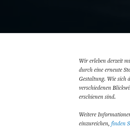
CHARTBOOK
BODEN
EC
Wir erleben derzeit m
durch eine erneute St
Gestaltung. Wie sich 
verschiedenen Blickw
UNGLEICHHEIT UND
EUROPA
MACHT
erschienen sind.
Weitere Informationen
einzureichen,
finden S