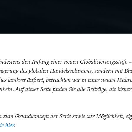
ONOMISTS FOR FUTURE
DEUTSCHLAND
ENERGIE & UMW
INDUSTRIEPOLIT
SUCHE
ABO/LOGIN
indestens den Anfang einer neuen Globalisierungsstufe –
eigerung des globalen Handelsvolumens, sondern mit Bli
dies konkret äußert, betrachten wir in einer neuen Mak
inkeln
.
Auf dieser Seite finden Sie alle Beiträge, die bisher
FACHKRÄFTEMANGEL
FINANZMÄRKTE
DAS DEUTSCH
GELDPOLITIK
GESUNDHEITSWE
 zum Grundkonzept der Serie sowie zur Möglichkeit, eig
ie hier
.