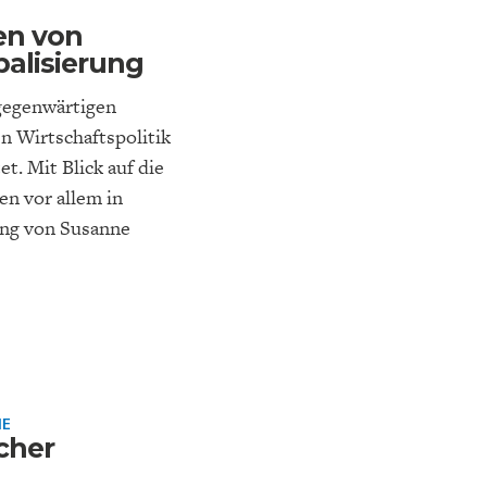
en von
alisierung
gegenwärtigen
n Wirtschaftspolitik
t. Mit Blick auf die
en vor allem in
ung von Susanne
IE
cher