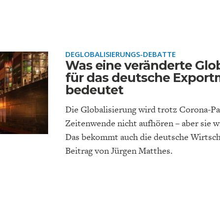
EIT
DIE POSITIONEN DER
USA
BGE-INFOGRAFI
W
WIRTSCHAFTSWEISEN
DEGLOBALISIERUNGS-DEBATTE
Was eine veränderte Glob
für das deutsche Export
bedeutet
Die Globalisierung wird trotz Corona-
Zeitenwende nicht aufhören – aber sie w
Das bekommt auch die deutsche Wirtscha
Beitrag von Jürgen Matthes.