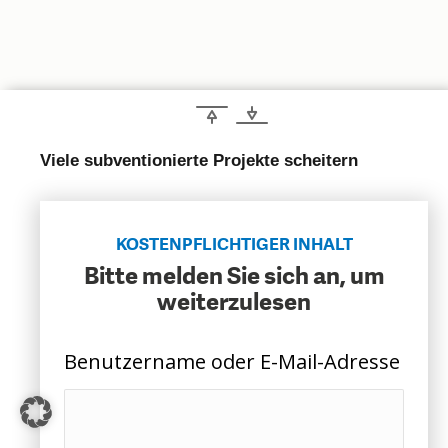
CHARTBOOK
BODEN
SUCHE
ABO/LOGIN
Viele subventionierte Projekte scheitern
KOSTENPFLICHTIGER INHALT
Bitte melden Sie sich an, um
weiterzulesen
ECONOMISTS FOR FUTURE
DEUTSCHLAND
Benutzername oder E-Mail-Adresse