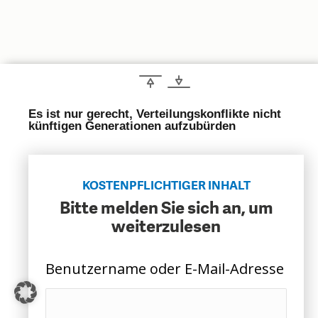
CHARTBOOK
BODEN
SUCHE
ABO/LOGIN
Es ist nur gerecht, Verteilungskonflikte nicht
künftigen Generationen aufzubürden
KOSTENPFLICHTIGER INHALT
Bitte melden Sie sich an, um
ECONOMISTS FOR FUTURE
DEUTSCHLAND
weiterzulesen
Benutzername oder E-Mail-Adresse