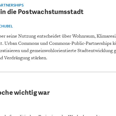
ONOMISTS FOR FUTURE
DEUTSCHLAND
ENERGIE & UMW
INDUSTRIEPOLIT
SUCHE
RTNERSHIPS
in die Postwachstumsstadt
ABO/LOGIN
CHUBEL
aber seine Nutzung entscheidet über Wohnraum, Klimaresi
eit. Urban Commons und Commons-Public-Partnerships k
ratisieren und gemeinwohlorientierte Stadtentwicklung 
nd Verdrängung stärken.
FACHKRÄFTEMANGEL
FINANZMÄRKTE
DAS DEUTSCH
GELDPOLITIK
GESUNDHEITSWE
che wichtig war