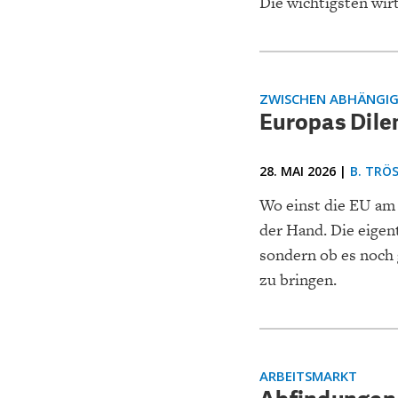
Die wichtigsten wi
ZWISCHEN ABHÄNGI
Europas Dil
GERMANOMICS
HÖRSAAL
D
28. MAI 2026 |
B. TRÖ
Wo einst die EU am 
der Hand. Die eigent
sondern ob es noch 
zu bringen.
ARBEITSMARKT