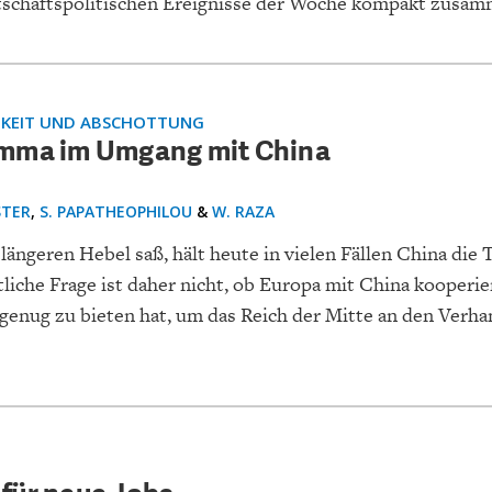
rtschaftspolitischen Ereignisse der Woche kompakt zusam
GKEIT UND ABSCHOTTUNG
emma im Umgang mit China
EUTSCHLAND UND DIE
MAKROTHEK
DAS POST-CORO
ÖKONOMENSZE
DIGITALISIERUNG
ZEITALTER
STER
,
S. PAPATHEOPHILOU
&
W. RAZA
längeren Hebel saß, hält heute in vielen Fällen China die 
liche Frage ist daher nicht, ob Europa mit China kooperier
genug zu bieten hat, um das Reich der Mitte an den Verha