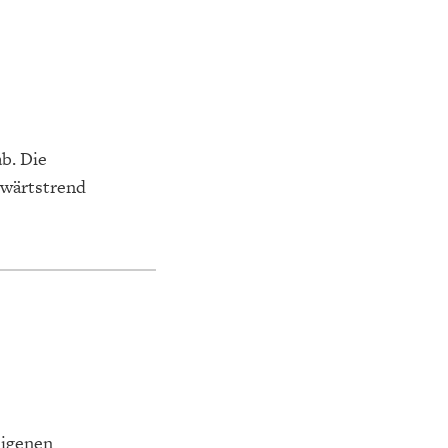
b. Die
bwärtstrend
eigenen