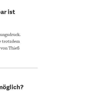
ar ist
ungsdruck.
ie trotzdem
 von Thieß
 möglich?