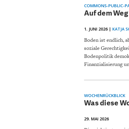
CHARTBOOK
BODEN
EC
COMMONS-PUBLIC-PA
Auf dem Weg 
1. JUNI 2026 |
KATJA S
Boden ist endlich, 
soziale Gerechtigk
Bodenpolitik demok
Finanzialisierung u
UNGLEICHHEIT UND
EUROPA
MACHT
WOCHENRÜCKBLICK
Was diese Wo
29. MAI 2026