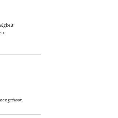
K
ELTWIRTSCHAFT
sigkeit
gte
mengefasst.