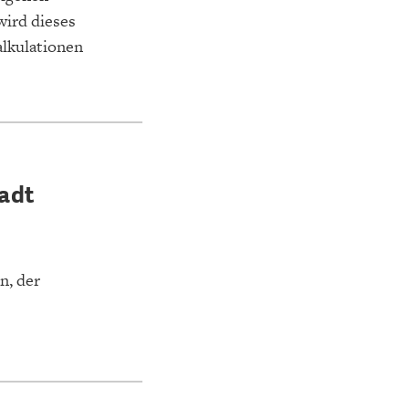
wird dieses
alkulationen
tadt
n, der