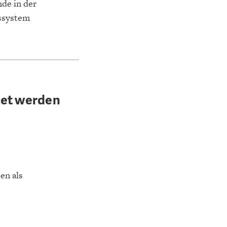
de in der
tssystem
tet werden
en als