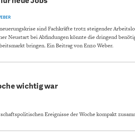
für neue Jobs
EIT
DIE POSITIONEN DER
USA
BGE-INFOGRAFI
W
WIRTSCHAFTSWEISEN
EBER
neuerungskrise sind Fachkräfte trotz steigender Arbeitslo
cher Neustart bei Abfindungen könnte die dringend benöti
eitsmarkt bringen. Ein Beitrag von Enzo Weber.
che wichtig war
rtschaftspolitischen Ereignisse der Woche kompakt zusam