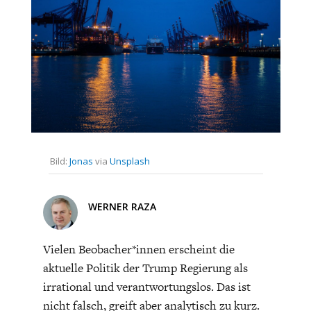
CHARTBOOK
BODEN
SUCHE
ABO/LOGIN
Bild:
Jonas
via
Unsplash
WERNER RAZA
ECONOMISTS FOR FUTURE
DEUTSCHLAND
Vielen Beobacher*innen erscheint die
aktuelle Politik der Trump Regierung als
irrational und verantwortungslos. Das ist
nicht falsch, greift aber analytisch zu kurz.