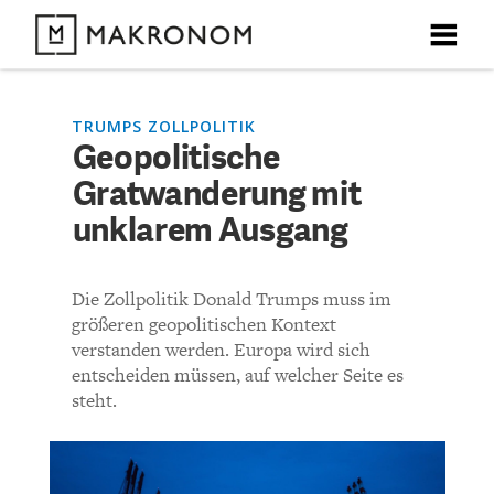
X
X
X
X
X
DEBATTEN
TRUMPS ZOLLPOLITIK
Geopolitische
KOMMENTARE ZU
Geopolitische
Gratwanderung mit
ARTIKEL
Gratwanderung mit
unklarem Ausgang
FEATURES
unklarem Ausgang
Unser kostenloser Newsletter informiert Sie über unsere
Die Zollpolitik Donald Trumps muss im
neuesten Beiträge.
THEMEN
größeren geopolitischen Kontext
KOMMENTIEREN (VIA EMAIL)
verstanden werden. Europa wird sich
entscheiden müssen, auf welcher Seite es
NEWSLETTER
steht.
Richtlinien
ÜBER UNS
Bisher noch kein Kommentar.