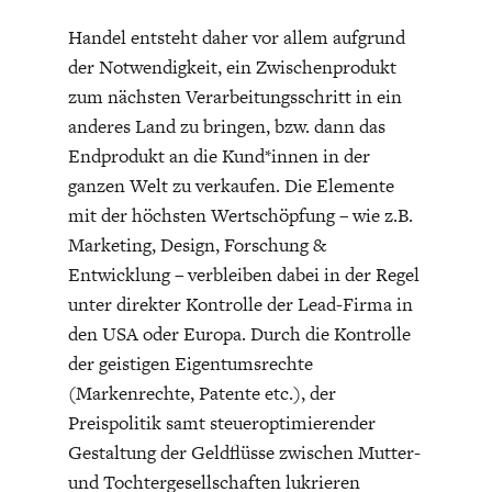
DAS DEUTSCHE
GELDPOLITIK
Handel entsteht daher vor allem aufgrund
GESUNDHEITSWESEN
der Notwendigkeit, ein Zwischenprodukt
zum nächsten Verarbeitungsschritt in ein
anderes Land zu bringen, bzw. dann das
Endprodukt an die Kund*innen in der
ganzen Welt zu verkaufen. Die Elemente
mit der höchsten Wertschöpfung – wie z.B.
Marketing, Design, Forschung &
Entwicklung – verbleiben dabei in der Regel
unter direkter Kontrolle der Lead-Firma in
den USA oder Europa. Durch die Kontrolle
DIE NÄCHSTE STUFE DER
GESELLSCHAFT
der geistigen Eigentumsrechte
GLOBALISIERUNG
(Markenrechte, Patente etc.), der
Preispolitik samt steueroptimierender
Gestaltung der Geldflüsse zwischen Mutter-
und Tochtergesellschaften lukrieren