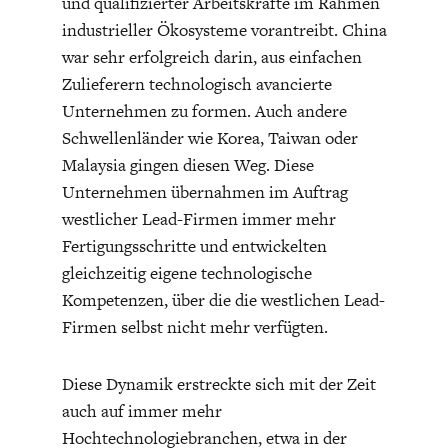
und qualifizierter Arbeitskräfte im Rahmen
DIE POSITIONEN DER
UNGLEICHHEIT
industrieller Ökosysteme vorantreibt. China
WIRTSCHAFTSWEISEN
war sehr erfolgreich darin, aus einfachen
Zulieferern technologisch avancierte
Unternehmen zu formen. Auch andere
Schwellenländer wie Korea, Taiwan oder
Malaysia gingen diesen Weg. Diese
Unternehmen übernahmen im Auftrag
westlicher Lead-Firmen immer mehr
Fertigungsschritte und entwickelten
gleichzeitig eigene technologische
Kompetenzen, über die die westlichen Lead-
BGE-INFOGRAFIK
USA
Firmen selbst nicht mehr verfügten.
Diese Dynamik erstreckte sich mit der Zeit
auch auf immer mehr
Hochtechnologiebranchen, etwa in der