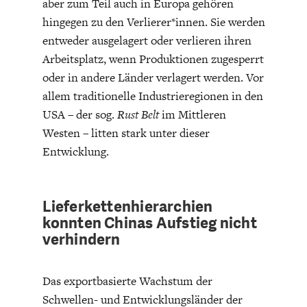
aber zum Teil auch in Europa gehören
DEUTSCHLAND UND DIE
MAKROTHEK
hingegen zu den Verlierer*innen. Sie werden
DIGITALISIERUNG
entweder ausgelagert oder verlieren ihren
Arbeitsplatz, wenn Produktionen zugesperrt
oder in andere Länder verlagert werden. Vor
allem traditionelle Industrieregionen in den
USA – der sog.
Rust Belt
im Mittleren
Westen – litten stark unter dieser
Entwicklung.
Lieferkettenhierarchien
DAS POST-CORONA-
ÖKONOMENSZENE
konnten Chinas Aufstieg nicht
ZEITALTER
verhindern
Das exportbasierte Wachstum der
Schwellen- und Entwicklungsländer der