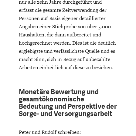
nur alle zehn Jahre durchgeführt und
DEUTSCHLAND UND DIE
MAKROTHEK
erfasst die gesamte Zeitverwendung der
DIGITALISIERUNG
Personen auf Basis eigener detaillierter
Angaben einer Stichprobe von über 5.000
Haushalten, die dann aufbereitet und
hochgerechnet werden. Dies ist die deutlich
ergiebigste und verlässlichste Quelle und es
macht Sinn, sich in Bezug auf unbezahlte
Arbeiten einheitlich auf diese zu beziehen.
Monetäre Bewertung und
DAS POST-CORONA-
ÖKONOMENSZENE
gesamtökonomische
ZEITALTER
Bedeutung und Perspektive der
Sorge- und Versorgungsarbeit
Peter und Rudolf schreiben: