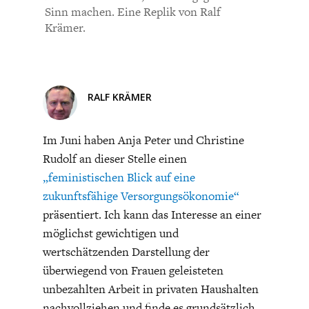
CHARTBOOK
BODEN
SUCHE
Bisher noch kein Kommentar.
Sinn machen. Eine Replik von Ralf
Krämer.
ABO/LOGIN
RALF KRÄMER
Im Juni haben Anja Peter und Christine
Rudolf an dieser Stelle einen
„feministischen Blick auf eine
zukunftsfähige Versorgungsökonomie“
ECONOMISTS FOR FUTURE
DEUTSCHLAND
präsentiert. Ich kann das Interesse an einer
möglichst gewichtigen und
wertschätzenden Darstellung der
überwiegend von Frauen geleisteten
unbezahlten Arbeit in privaten Haushalten
nachvollziehen und finde es grundsätzlich