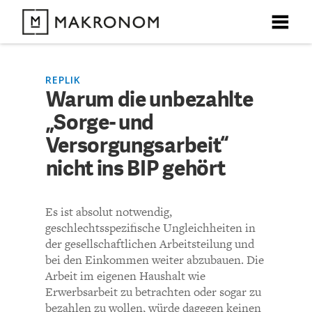
X
X
X
X
X
DEBATTEN
REPLIK
Warum die unbezahlte
KOMMENTARE ZU
Warum die unbezahlte
„Sorge- und
ARTIKEL
„Sorge- und
Versorgungsarbeit“
FEATURES
nicht ins BIP gehört
Versorgungsarbeit“ nicht
Unser kostenloser Newsletter informiert Sie über unsere
neuesten Beiträge.
ins BIP gehört
THEMEN
Es ist absolut notwendig,
geschlechtsspezifische Ungleichheiten in
NEWSLETTER
der gesellschaftlichen Arbeitsteilung und
KOMMENTIEREN (VIA EMAIL)
bei den Einkommen weiter abzubauen. Die
Arbeit im eigenen Haushalt wie
ÜBER UNS
Richtlinien
Erwerbsarbeit zu betrachten oder sogar zu
bezahlen zu wollen, würde dagegen keinen