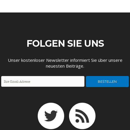
DAS DEUTSCHE
GELDPOLITIK
GESUNDHEITSWESEN
FOLGEN SIE UNS
Unser kostenloser Newsletter informiert Sie über unsere
neuesten Beiträge.
DIE NÄCHSTE STUFE DER
GESELLSCHAFT
GLOBALISIERUNG