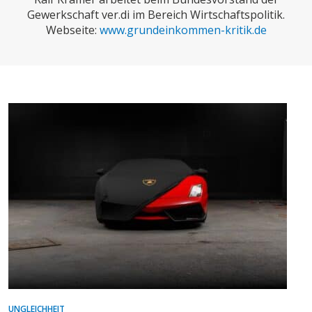
CHARTBOOK
BODEN
SUCHE
Gewerkschaft ver.di im Bereich Wirtschaftspolitik.
Webseite:
www.grundeinkommen-kritik.de
ABO/LOGIN
ECONOMISTS FOR FUTURE
DEUTSCHLAND
UNGLEICHHEIT