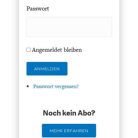
DAS DEUTSCHE
GELDPOLITIK
Passwort
GESUNDHEITSWESEN
Angemeldet bleiben
ANMELDEN
Passwort vergessen?
DIE NÄCHSTE STUFE DER
GESELLSCHAFT
GLOBALISIERUNG
Noch kein Abo?
MEHR ERFAHREN