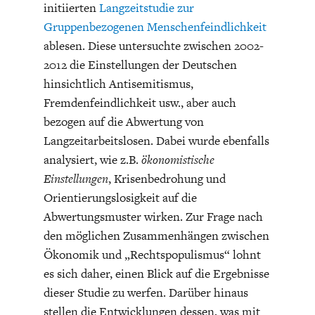
ENTWICKLUNGSPOLITIK
CIRCULAR ECONOMY
initiierten
Langzeitstudie zur
Gruppenbezogenen Menschenfeindlichkeit
ablesen. Diese untersuchte zwischen 2002-
2012 die Einstellungen der Deutschen
hinsichtlich Antisemitismus,
Fremdenfeindlichkeit usw., aber auch
bezogen auf die Abwertung von
Langzeitarbeitslosen. Dabei wurde ebenfalls
analysiert, wie z.B.
ökonomistische
Einstellungen
, Krisenbedrohung und
Orientierungslosigkeit auf die
Abwertungsmuster wirken. Zur Frage nach
UNGLEICHHEIT UND
EUROPA
MACHT
den möglichen Zusammenhängen zwischen
Ökonomik und „Rechtspopulismus“ lohnt
es sich daher, einen Blick auf die Ergebnisse
dieser Studie zu werfen. Darüber hinaus
stellen die Entwicklungen dessen, was mit