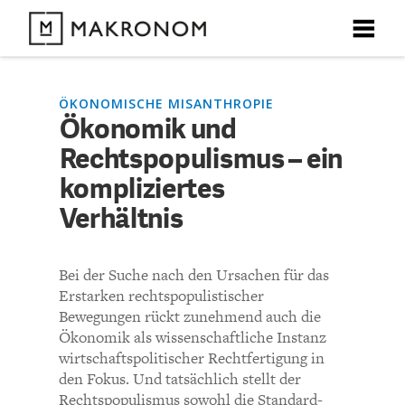
X
X
X
X
X
DEBATTEN
ÖKONOMISCHE MISANTHROPIE
Ökonomik und
KOMMENTARE ZU
Ökonomik und
Rechtspopulismus – ein
ARTIKEL
Rechtspopulismus – ein
kompliziertes
FEATURES
Verhältnis
kompliziertes Verhältnis
Unser kostenloser Newsletter informiert Sie über unsere
neuesten Beiträge.
THEMEN
Bei der Suche nach den Ursachen für das
KOMMENTIEREN (VIA EMAIL)
Erstarken rechtspopulistischer
NEWSLETTER
Bewegungen rückt zunehmend auch die
Richtlinien
Ökonomik als wissenschaftliche Instanz
wirtschaftspolitischer Rechtfertigung in
ÜBER UNS
Bisher noch kein Kommentar.
den Fokus. Und tatsächlich stellt der
Rechtspopulismus sowohl die Standard-