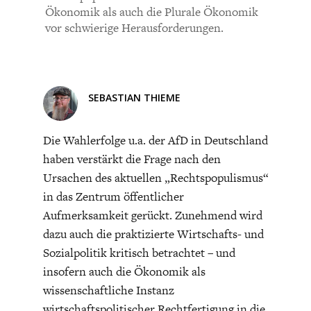
CHARTBOOK
BODEN
SUCHE
Ökonomik als auch die Plurale Ökonomik
vor schwierige Herausforderungen.
ABO/LOGIN
SEBASTIAN THIEME
Die Wahlerfolge u.a. der AfD in Deutschland
haben verstärkt die Frage nach den
Ursachen des aktuellen „Rechtspopulismus“
in das Zentrum öffentlicher
ECONOMISTS FOR FUTURE
DEUTSCHLAND
Aufmerksamkeit gerückt. Zunehmend wird
dazu auch die praktizierte Wirtschafts- und
Sozialpolitik kritisch betrachtet – und
insofern auch die Ökonomik als
wissenschaftliche Instanz
wirtschaftspolitischer Rechtfertigung in die