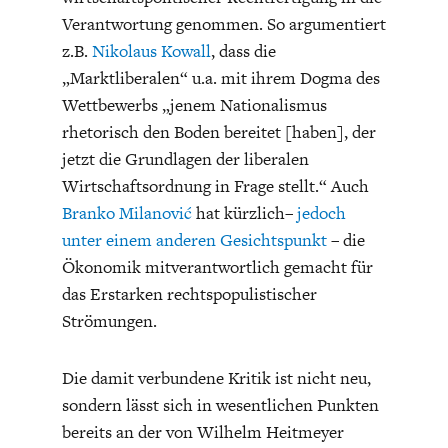
Verantwortung genommen. So argumentiert
z.B.
Nikolaus Kowall
, dass die
„Marktliberalen“ u.a. mit ihrem Dogma des
Wettbewerbs „jenem Nationalismus
rhetorisch den Boden bereitet [haben], der
ENERGIE & UMWELT
INDUSTRIEPOLITIK
jetzt die Grundlagen der liberalen
Wirtschaftsordnung in Frage stellt.“ Auch
Branko Milanović
hat kürzlich–
jedoch
unter einem anderen Gesichtspunkt
– die
Ökonomik mitverantwortlich gemacht für
das Erstarken rechtspopulistischer
Strömungen.
Die damit verbundene Kritik ist nicht neu,
sondern lässt sich in wesentlichen Punkten
bereits an der von Wilhelm Heitmeyer