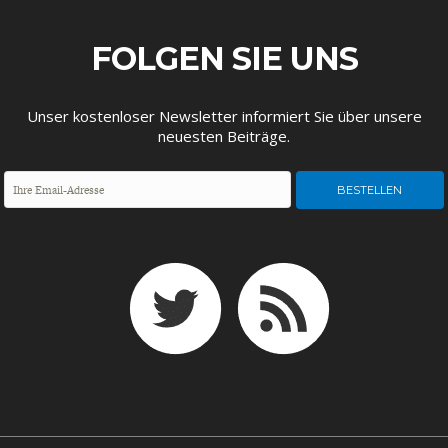
DEUTSCHLAND UND DIE
MAKROTHEK
DIGITALISIERUNG
FOLGEN SIE UNS
Unser kostenloser Newsletter informiert Sie über unsere
neuesten Beiträge.
DAS POST-CORONA-
ÖKONOMENSZENE
ZEITALTER