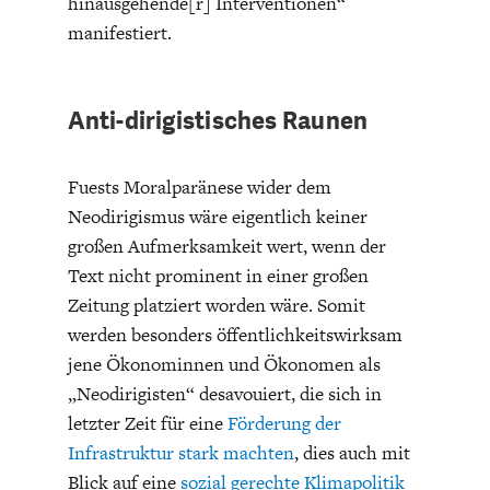
hinausgehende[r] Interventionen“
DIE POSITIONEN DER
UNGLEICHHEIT
manifestiert.
WIRTSCHAFTSWEISEN
Anti-dirigistisches Raunen
Fuests Moralparänese wider dem
Neodirigismus wäre eigentlich keiner
großen Aufmerksamkeit wert, wenn der
Text nicht prominent in einer großen
Zeitung platziert worden wäre. Somit
werden besonders öffentlichkeitswirksam
BGE-INFOGRAFIK
USA
jene Ökonominnen und Ökonomen als
„Neodirigisten“ desavouiert, die sich in
letzter Zeit für eine
Förderung der
Infrastruktur stark machten
, dies auch mit
Blick auf eine
sozial gerechte Klimapolitik