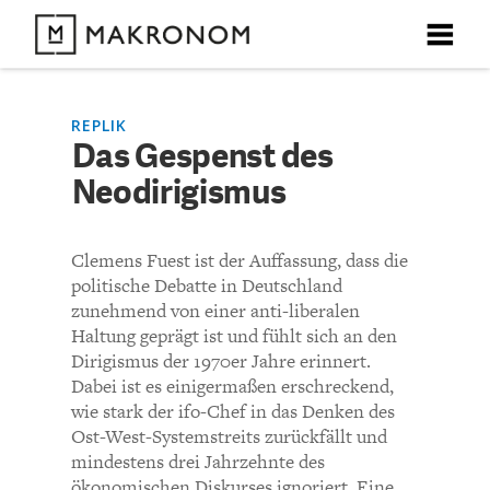
X
X
X
X
X
DEBATTEN
REPLIK
Das Gespenst des
KOMMENTARE ZU
Das Gespenst des
Neodirigismus
ARTIKEL
Neodirigismus
FEATURES
Clemens Fuest ist der Auffassung, dass die
Unser kostenloser Newsletter informiert Sie über unsere
politische Debatte in Deutschland
neuesten Beiträge.
KOMMENTIEREN (VIA EMAIL)
THEMEN
zunehmend von einer anti-liberalen
Haltung geprägt ist und fühlt sich an den
Richtlinien
Dirigismus der 1970er Jahre erinnert.
NEWSLETTER
Dabei ist es einigermaßen erschreckend,
wie stark der ifo-Chef in das Denken des
Bisher noch kein Kommentar.
ÜBER UNS
Ost-West-Systemstreits zurückfällt und
mindestens drei Jahrzehnte des
ökonomischen Diskurses ignoriert. Eine