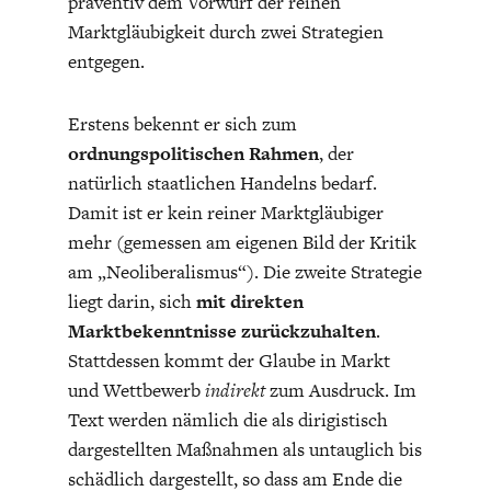
präventiv dem Vorwurf der reinen
DEUTSCHLAND UND DIE
MAKROTHEK
Marktgläubigkeit durch zwei Strategien
DIGITALISIERUNG
entgegen.
Erstens bekennt er sich zum
ordnungspolitischen Rahmen
, der
natürlich staatlichen Handelns bedarf.
Damit ist er kein reiner Marktgläubiger
mehr (gemessen am eigenen Bild der Kritik
am „Neoliberalismus“). Die zweite Strategie
liegt darin, sich
mit direkten
Marktbekenntnisse zurückzuhalten
.
DAS POST-CORONA-
ÖKONOMENSZENE
Stattdessen kommt der Glaube in Markt
ZEITALTER
und Wettbewerb
indirekt
zum Ausdruck. Im
Text werden nämlich die als dirigistisch
dargestellten Maßnahmen als untauglich bis
schädlich dargestellt, so dass am Ende die