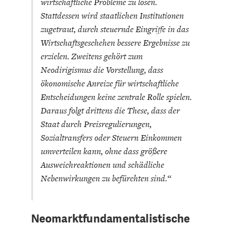
wirtschaftliche Probleme zu lösen.
DAS DEUTSCHE
GELDPOLITIK
Stattdessen wird staatlichen Institutionen
GESUNDHEITSWESEN
zugetraut, durch steuernde Eingriffe in das
Wirtschaftsgeschehen bessere Ergebnisse zu
erzielen. Zweitens gehört zum
Neodirigismus die Vorstellung, dass
ökonomische Anreize für wirtschaftliche
Entscheidungen keine zentrale Rolle spielen.
Daraus folgt drittens die These, dass der
Staat durch Preisregulierungen,
Sozialtransfers oder Steuern Einkommen
umverteilen kann, ohne dass größere
DIE NÄCHSTE STUFE DER
GESELLSCHAFT
Ausweichreaktionen und schädliche
GLOBALISIERUNG
Nebenwirkungen zu befürchten sind.“
Neomarktfundamentalistische