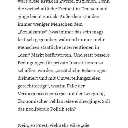
wäre diese Kritik in Zweifel zu ziehen. Denn
ENTWICKLUNGSPOLITIK
CIRCULAR ECONOMY
die wirtschaftliche Freiheit in Deutschland
ginge leicht zurück. Außerdem stünden
immer weniger Menschen dem
„Sozialismus“ (was immer das sein mag)
kritisch gegenüber, während immer mehr
Menschen staatliche Interventionen in
„den“ Markt befürworten. Und statt bessere
Bedingungen für private Investitionen zu
schaffen, würden „zusätzliche Belastungen
diskutiert und mit Umverteilungszielen
gerechtfertigt“, was im Falle der
UNGLEICHHEIT UND
EUROPA
Vermögenssteuer sogar mit der Leugnung
MACHT
ökonomischer Fehlanreize einherginge. Soll
das neoliberale Politik sein?
Nein, so Fuest, vielmehr wäre „die