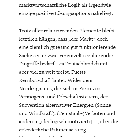
marktwirtschaftliche Logik als irgendwie
einzige positive Lösungsoptions naheliegt.
Trotz aller relativierenden Elemente bleibt
letztlich hängen, dass „der Markt“ doch
eine ziemlich gute und gut funktionierende
STATUS QUO DER
OUTPUT GAP
Sache sei, er zwar vereinzelt regulierender
DEUTSCHEN VWL
Eingriffe bedarf – es Deutschland damit
aber viel zu weit treibt. Fuests
Kernbotschaft lautet: Wider dem
Neodirigismus, der sich in Form von
Vermögens- und Erbschaftssteuern, der
Subvention alternativer Energien (Sonne
und Windkraft), (Feinstaub-)Verboten und
anderen „ideologisch motivierte[r], über die
erforderliche Rahmensetzung