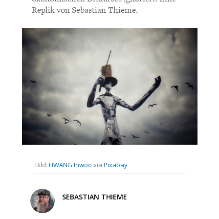
CHARTBOOK
BODEN
SUCHE
Replik von Sebastian Thieme.
ABO/LOGIN
ECONOMISTS FOR FUTURE
DEUTSCHLAND
Bild:
HWANG Inwoo
via
Pixabay
SEBASTIAN THIEME