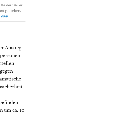
itte der 1990er
ant geblieben.
 9869
er Anstieg
spersonen
ntellen
 gegen
ramatische
sicherheit
lbefinden
n um ca. 10