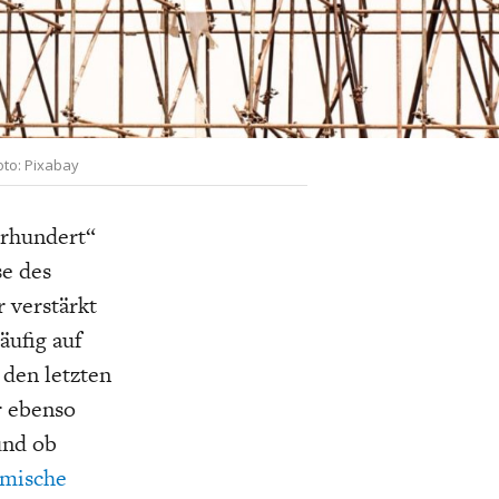
K
ELTWIRTSCHAFT
oto: Pixabay
hrhundert“
se des
r verstärkt
äufig auf
den letzten
r ebenso
und ob
omische