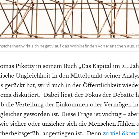
EIT
DIE POSITIONEN DER
USA
BGE-INFOGRAFI
W
WIRTSCHAFTSWEISEN
Unsicherheit wirkt sich negativ auf das Wohlbefinden von Menschen aus. F
mas Piketty in seinem Buch „Das Kapital im 21. Ja
sche Ungleichheit in den Mittelpunkt seiner Analy
s gerückt hat, wird auch in der Öffentlichkeit wiede
ema diskutiert. Dabei liegt der Fokus der Debatte h
ob die Verteilung der Einkommen oder Vermögen in 
leicher geworden ist. Diese Frage ist wichtig – abe
, wie sicher oder unsicher sich die Menschen fühlen 
cherheitsgefühl angestiegen ist. Denn
zu viel ökon