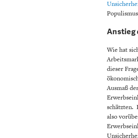
Unsicherhei
Populismus
Anstieg 
Wie hat si
Arbeitsmar
dieser Fra
ökonomisch
Ausmaß der
Erwerbsein
schätzten. 
also vorüb
Erwerbsein
Unsicherhei