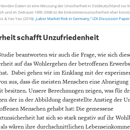
hlenden Daten ist eine Messung der Unsicherheit in Ostdeutschland vor M
lich und im Zeitraum 1995-2008 ist die Einkommensunsicherheit eher konst
bs & Yao Yao (2016
): „Labor Market Risk in Germany,“ IZA Discussion Paper
heit schafft Unzufriedenheit
Studie beantworten wir auch die Frage, wie sich dies
erheit auf das Wohlergehen der betroffenen Erwerb
hat. Dabei gehen wir im Einklang mit der experime
von aus, dass die meisten Menschen eine Abneigung
t besitzen. Unsere Berechnungen zeigen, was für d
n der in der Abbildung dargestellte Anstieg der Un
roffenen Menschen gehabt hat: Die gemessene
tunsicherheit hat sich so stark negativ auf ihr Woh
 als wären ihre durchschnittlichen Lebenseinkomme