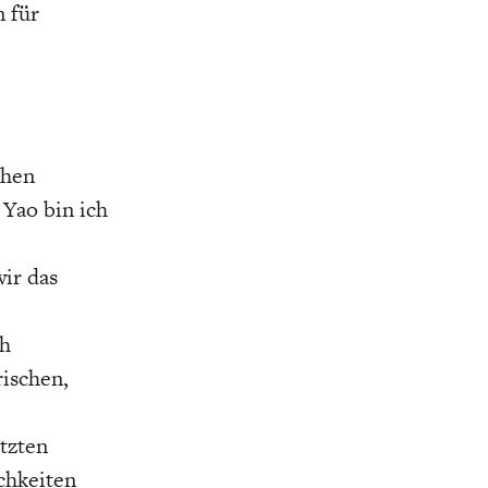
 für
chen
Yao bin ich
ir das
ch
rischen,
tzten
chkeiten