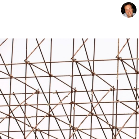
CHARTBOOK
BODEN
EC
UNGLEICHHEIT UND
EUROPA
MACHT