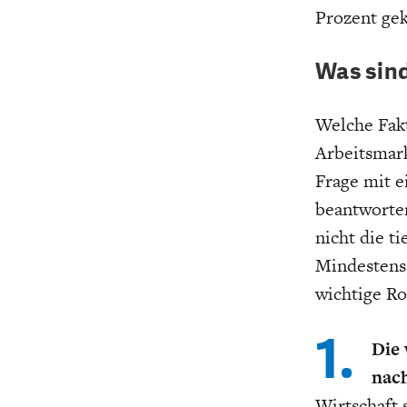
Prozent ge
Was sin
Welche Fak
Arbeitsmark
Frage mit e
beantworten
nicht die t
Mindestens 
wichtige Rol
1.
Die 
nach
Wirtschaft 