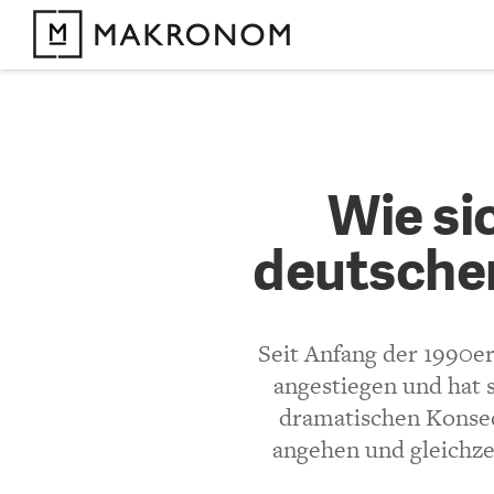
KOMMENTARE 
Wie sich
Wie si
Arbeitsm
deutschen
KOMMENTIEREN 
Seit Anfang der 1990er
Philippa Sigl-Glöc
angestiegen und hat 
dramatischen Konseq
Was halten Sie von
angehen und gleichze
wird (e.g.
http://w