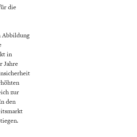
für die
n Abbildung
e
kt in
r Jahre
Unsicherheit
rhöhten
eich zur
In den
eitsmarkt
tiegen.