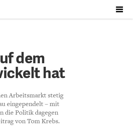
X
X
X
X
X
deutschen
auf dem
ickelt hat
ten
Richtlinien
hen Arbeitsmarkt stetig
au eingependelt – mit
 die Politik dagegen
Demokraten diskutiert
eitrag von Tom Krebs.
bs-and-implementation
)?