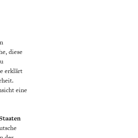
en
he, diese
zu
e erklärt
heit.
sicht eine
 Staaten
utsche
n der