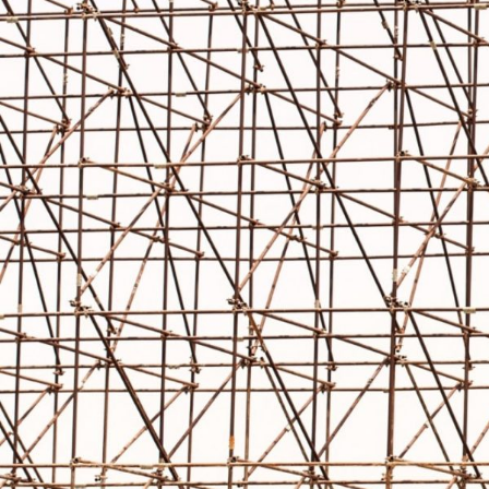
GERMANOMICS
HÖRSAAL
D