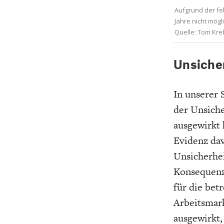
Aufgrund der fe
Jahre nicht mög
Quelle: Tom Kre
Unsicher
In unserer 
der Unsich
ausgewirkt 
Evidenz da
Unsicherhei
Konsequenze
für die bet
Arbeitsmark
ausgewirkt,