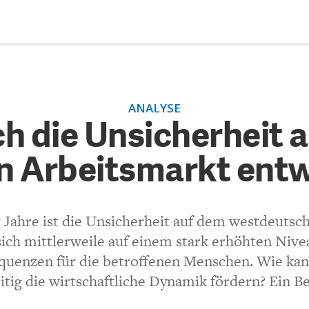
DEBATTEN
ZU
ANALYSE
 die Unsicherheit auf dem 
ARTIKEL
ch die Unsicherheit 
arkt entwickelt hat
 Arbeitsmarkt entw
FEATURES
Unser kostenloser Newsletter informiert Sie über unsere neues
Beiträge.
(VIA EMAIL)
THEMEN
 Jahre ist die Unsicherheit auf dem westdeutsc
kner
NEWSLETTER
sich mittlerweile auf einem stark erhöhten Nive
uenzen für die betroffenen Menschen. Wie kann
 einer Jobs Guarantee, wie sie gerade von den amerikanischen 
ÜBER UNS
itig die wirtschaftliche Dynamik fördern? Ein B
ww.levyinstitute.org/publications/the-job-guarantee-design-jo