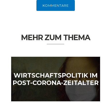
DEUTSCHLAND UND DIE
MAKROTHEK
KOMMENTARE
DIGITALISIERUNG
MEHR ZUM THEMA
WIRTSCHAFTSPOLITIK IM
DAS POST-CORONA-
ÖKONOMENSZENE
POST-CORONA-ZEITALTER
ZEITALTER