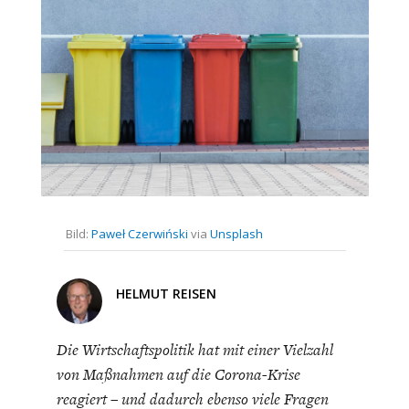
CHARTBOOK
BODEN
SUCHE
ABO/LOGIN
Bild:
Paweł Czerwiński
via
Unsplash
ECONOMISTS FOR FUTURE
DEUTSCHLAND
HELMUT REISEN
Die Wirtschaftspolitik hat mit einer Vielzahl
von Maßnahmen auf die Corona-Krise
reagiert – und dadurch ebenso viele Fragen