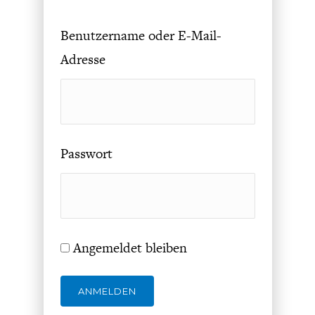
DAS DEUTSCHE
GELDPOLITIK
GESUNDHEITSWESEN
Benutzername oder E-Mail-
Adresse
Passwort
DIE NÄCHSTE STUFE DER
GESELLSCHAFT
GLOBALISIERUNG
Angemeldet bleiben
ANMELDEN