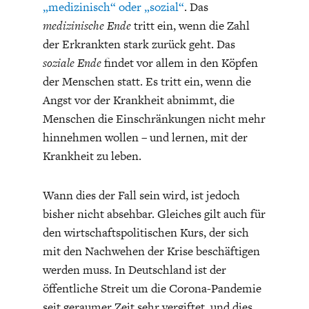
ENTWICKLUNGSPOLITIK
CIRCULAR ECONOMY
„medizinisch“ oder „sozial“
. Das
medizinische Ende
tritt ein, wenn die Zahl
der Erkrankten stark zurück geht. Das
soziale Ende
findet vor allem in den Köpfen
der Menschen statt. Es tritt ein, wenn die
Angst vor der Krankheit abnimmt, die
Menschen die Einschränkungen nicht mehr
hinnehmen wollen – und lernen, mit der
Krankheit zu leben.
Wann dies der Fall sein wird, ist jedoch
UNGLEICHHEIT UND
EUROPA
bisher nicht absehbar. Gleiches gilt auch für
MACHT
den wirtschaftspolitischen Kurs, der sich
mit den Nachwehen der Krise beschäftigen
werden muss. In Deutschland ist der
öffentliche Streit um die Corona-Pandemie
seit geraumer Zeit sehr vergiftet, und dies