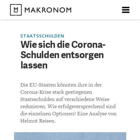
X
X
X
X
X
DEBATTEN
STAATSSCHULDEN
Wie sich die Corona-
KOMMENTARE ZU
Wie sich die Corona-
Schulden entsorgen
ARTIKEL
Schulden entsorgen
lassen
FEATURES
lassen
Unser kostenloser Newsletter informiert Sie über unsere
Die EU-Staaten könnten ihre in der
neuesten Beiträge.
THEMEN
Corona-Krise stark gestiegenen
KOMMENTIEREN (VIA EMAIL)
Staatsschulden auf verschiedene Weise
reduzieren. Wie erfolgsversprechend sind
NEWSLETTER
die einzelnen Optionen? Eine Analyse von
Richtlinien
Helmut Reisen.
ÜBER UNS
Bisher noch kein Kommentar.