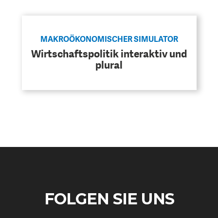
DAS DEUTSCHE
GELDPOLITIK
GESUNDHEITSWESEN
MAKROÖKONOMISCHER SIMULATOR
Wirtschaftspolitik interaktiv und
plural
DIE NÄCHSTE STUFE DER
GESELLSCHAFT
GLOBALISIERUNG
FOLGEN SIE UNS