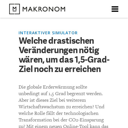
X
X
X
X
X
DEBATTEN
INTERAKTIVER SIMULATOR
Welche drastischen
KOMMENTARE ZU
Welche drastischen
Veränderungen nötig
ARTIKEL
Veränderungen nötig
wären, um das 1,5-Grad-
FEATURES
Ziel noch zu erreichen
wären, um das 1,5-Grad-
Unser kostenloser Newsletter informiert Sie über unsere
neuesten Beiträge.
Ziel noch zu erreichen
THEMEN
Die globale Erderwärmung sollte
unbedingt auf 1,5 Grad begrenzt werden.
NEWSLETTER
Aber ist dieses Ziel bei weiterem
KOMMENTIEREN (VIA EMAIL)
Wirtschaftswachstum zu erreichen? Und
welche Rolle fällt der technologischen
ÜBER UNS
Richtlinien
Transformation bei der CO2-Einsparung
zu? Mit einem neuen Online-Tool kann das