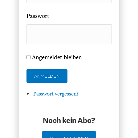
ENTWICKLUNGSPOLITIK
CIRCULAR ECONOMY
Passwort
Angemeldet bleiben
ANMELDEN
Passwort vergessen?
UNGLEICHHEIT UND
EUROPA
MACHT
Noch kein Abo?