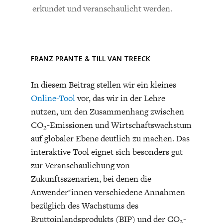
CHARTBOOK
BODEN
SUCHE
Bisher noch kein Kommentar.
erkundet und veranschaulicht werden.
ABO/LOGIN
FRANZ PRANTE
&
TILL VAN TREECK
In diesem Beitrag stellen wir ein kleines
Online-Tool
vor, das wir in der Lehre
nutzen, um den Zusammenhang zwischen
CO
-Emissionen und Wirtschaftswachstum
2
auf globaler Ebene deutlich zu machen. Das
interaktive Tool eignet sich besonders gut
ECONOMISTS FOR FUTURE
DEUTSCHLAND
zur Veranschaulichung von
Zukunftsszenarien, bei denen die
Anwender*innen verschiedene Annahmen
bezüglich des Wachstums des
Bruttoinlandsprodukts (BIP) und der CO
-
2