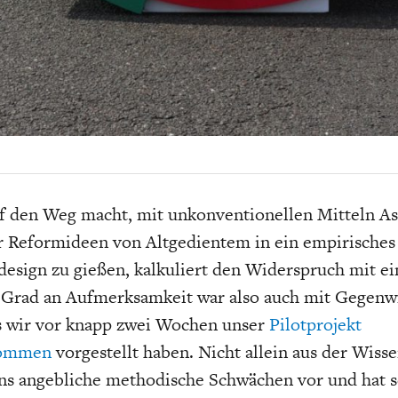
EIT
DIE POSITIONEN DER
USA
BGE-INFOGRAFI
W
WIRTSCHAFTSWEISEN
f den Weg macht, mit unkonventionellen Mitteln As
r Reformideen von Altgedientem in ein empirisches
esign zu gießen, kalkuliert den Widerspruch mit e
Grad an Aufmerksamkeit war also auch mit Gegenw
s wir vor knapp zwei Wochen unser
Pilotprojekt
kommen
vorgestellt haben. Nicht allein aus der Wiss
ns angebliche methodische Schwächen vor und hat s