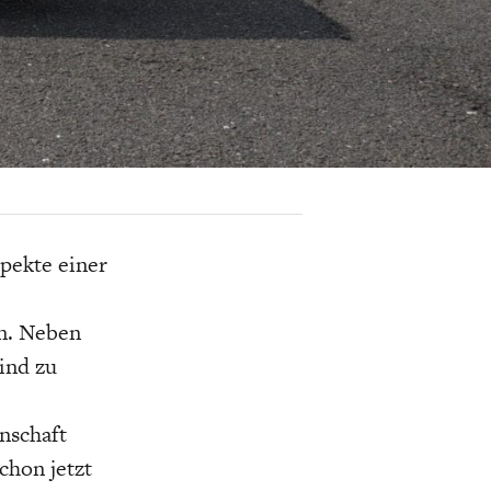
K
ELTWIRTSCHAFT
pekte einer
in. Neben
ind zu
enschaft
chon jetzt