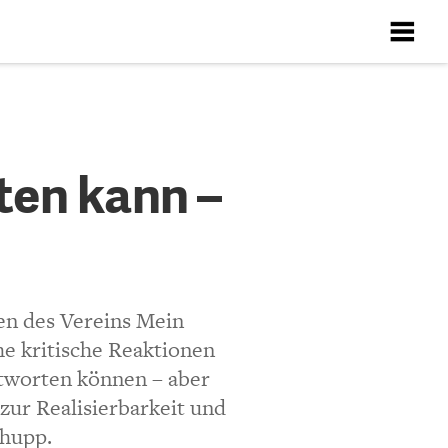
X
X
X
X
X
nn – und
ten kann –
ten
Richtlinien
en des Vereins Mein
e kritische Reaktionen
ntworten können – aber
zur Realisierbarkeit und
chupp.