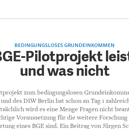
DEBATTEN
ZU
BEDINGUNGSLOSES GRUNDEINKOMMEN
BGE-Pilotprojekt leisten ka
ARTIKEL
GE-Pilotprojekt leis
ht
und was nicht
FEATURES
Unser kostenloser Newsletter informiert Sie über unsere neues
Beiträge.
(VIA EMAIL)
THEMEN
lotprojekt zum bedingungslosen Grundeinkomm
Kommentar.
NEWSLETTER
nd des DIW Berlin hat schon an Tag 1 zahlreich
tsächlich wird es eine Menge Fragen nicht bea
ÜBER UNS
ichtige Voraussetzung für die weitere Forschung 
tung eines BGE sind. Ein Beitrag von Jürgen S