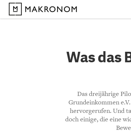
KOMMENTARE 
Was das 
Was das B
was nic
KOMMENTIEREN 
Das dreijährige Pi
Bisher noch kein 
Grundeinkommen e.V. u
hervorgerufen. Und ta
doch einige, die eine w
Bewer