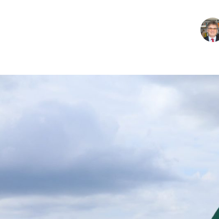
CHARTBOOK
BODEN
EC
UNGLEICHHEIT UND
EUROPA
MACHT