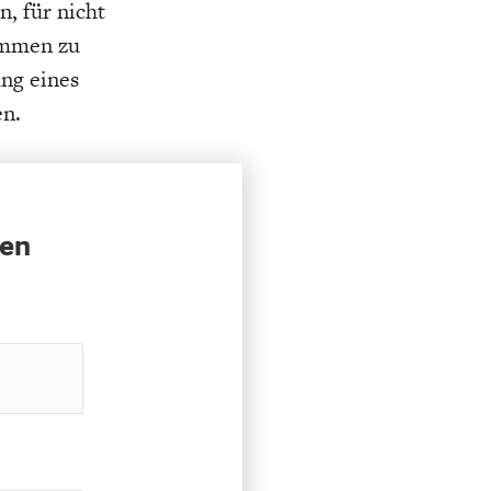
n, für nicht
timmen zu
ng eines
n.
sen