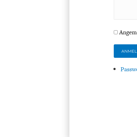
Angeme
ANME
Passw