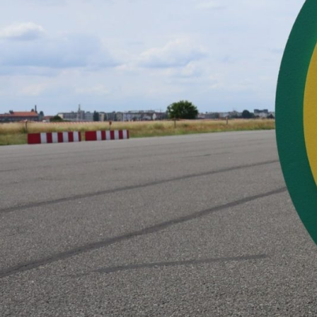
GERMANOMICS
HÖRSAAL
D