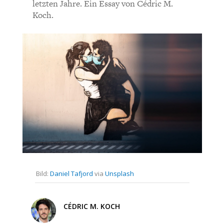
CHARTBOOK
BODEN
SUCHE
letzten Jahre. Ein Essay von Cédric M.
Koch.
ABO/LOGIN
ECONOMISTS FOR FUTURE
DEUTSCHLAND
Bild:
Daniel Tafjord
via
Unsplash
CÉDRIC M. KOCH