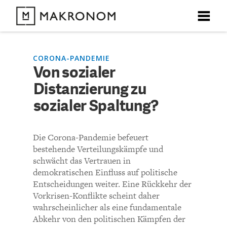
X
X
X
X
X
DEBATTEN
CORONA-PANDEMIE
Von sozialer
KOMMENTARE ZU
Von sozialer
Distanzierung zu
ARTIKEL
Distanzierung zu sozialer
sozialer Spaltung?
FEATURES
Spaltung?
Unser kostenloser Newsletter informiert Sie über unsere
Die Corona-Pandemie befeuert
neuesten Beiträge.
THEMEN
bestehende Verteilungskämpfe und
KOMMENTIEREN (VIA EMAIL)
schwächt das Vertrauen in
demokratischen Einfluss auf politische
NEWSLETTER
Entscheidungen weiter. Eine Rückkehr der
Richtlinien
Vorkrisen-Konflikte scheint daher
ÜBER UNS
wahrscheinlicher als eine fundamentale
Bisher noch kein Kommentar.
Abkehr von den politischen Kämpfen der