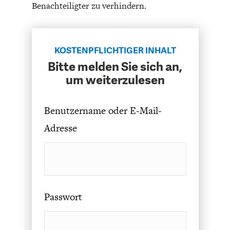
Benachteiligter zu verhindern.
DAS DEUTSCHE
GELDPOLITIK
GESUNDHEITSWESEN
KOSTENPFLICHTIGER INHALT
Bitte melden Sie sich an,
um weiterzulesen
Benutzername oder E-Mail-
Adresse
DIE NÄCHSTE STUFE DER
GESELLSCHAFT
GLOBALISIERUNG
Passwort