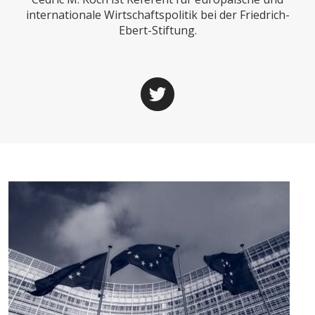
CHARTBOOK
BODEN
SUCHE
internationale Wirtschaftspolitik bei der Friedrich-
Ebert-Stiftung.
ABO/LOGIN
ECONOMISTS FOR FUTURE
DEUTSCHLAND