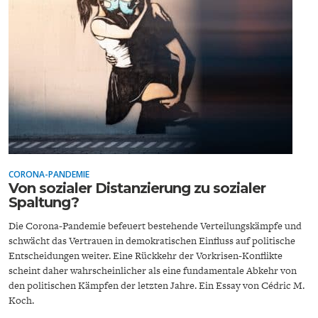
ENTWICKLUNGSPOLITIK
CIRCULAR ECONOMY
CORONA-PANDEMIE
Von sozialer Distanzierung zu sozialer
Spaltung?
UNGLEICHHEIT UND
EUROPA
Die Corona-Pandemie befeuert bestehende Verteilungskämpfe und
MACHT
schwächt das Vertrauen in demokratischen Einfluss auf politische
Entscheidungen weiter. Eine Rückkehr der Vorkrisen-Konflikte
scheint daher wahrscheinlicher als eine fundamentale Abkehr von
den politischen Kämpfen der letzten Jahre. Ein Essay von Cédric M.
Koch.