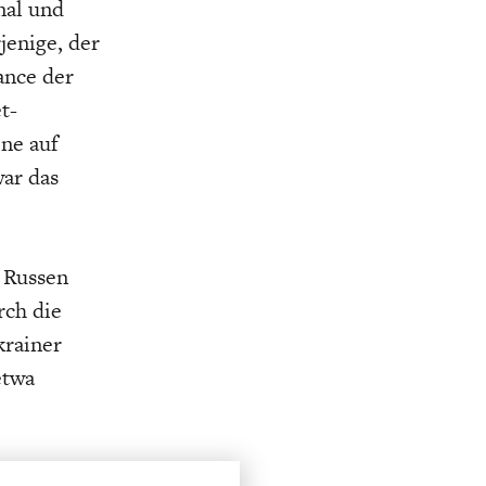
nal und
jenige, der
ance der
t-
ne auf
ar das
e Russen
rch die
krainer
etwa