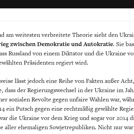
EIT
DIE POSITIONEN DER
USA
BGE-INFOGRAFI
W
WIRTSCHAFTSWEISEN
nd am weitesten verbreitete Theorie sieht den Ukra
ieg zwischen Demokratie und Autokratie
. Sie ba
ass Russland von einem Diktator und die Ukraine v
wählten Präsidenten regiert wird.
weise lässt jedoch eine Reihe von Fakten außer Acht
e, dass der Regierungswechsel in der Ukraine im Jah
ner sozialen Revolte gegen unfaire Wahlen war, wäh
4 ein Putsch gegen eine rechtmäßig gewählte Regie
ar die Ukraine vor dem Krieg und sogar vor 2014 d
te aller ehemaligen Sowjetrepubliken. Nicht nur war