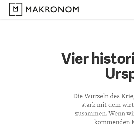
KOMMENTARE 
Vier his
Vier histo
Ursprun
Ursp
KOMMENTIEREN 
Die Wurzeln des Krie
Johann Kuttner
stark mit dem wir
zusammen. Wenn wir 
Herzlichen Dank fü
kommenden Kon
die wertfreien Erö
des Artikels.