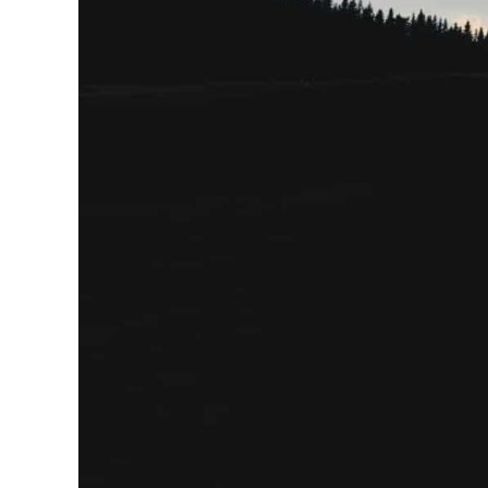
GERMANOMICS
HÖRSAAL
D