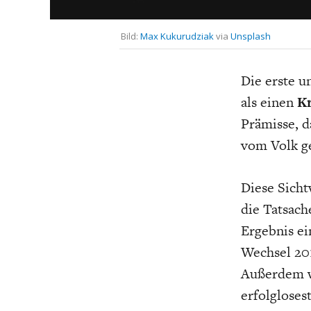
UNGLEICHH
Bild:
Max Kukurudziak
via
Unsplash
Die erste u
als einen
Kr
Prämisse, d
vom Volk ge
Diese Sicht
die Tatsach
Ergebnis ei
Wechsel 201
Außerdem w
erfolgloses