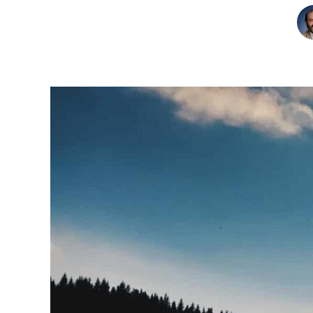
CHARTBOOK
BODEN
EC
UNGLEICHHEIT UND
EUROPA
MACHT