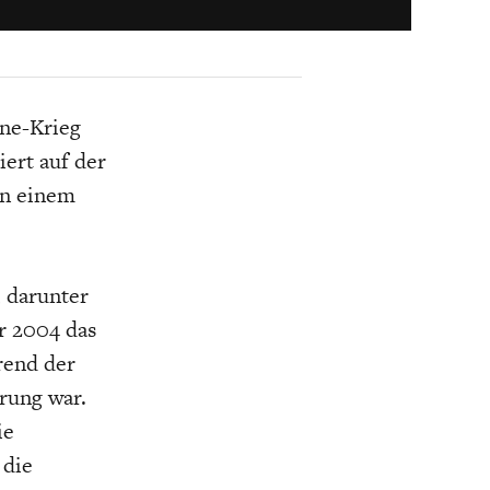
K
ELTWIRTSCHAFT
ine-Krieg
siert auf der
on einem
, darunter
r 2004 das
rend der
rung war.
ie
 die