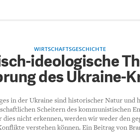
DEBATTEN
ZU
WIRTSCHAFTSGESCHICHTE
torisch-ideologische Theori
ARTIKEL
risch-ideologische T
g des Ukraine-Kriegs
rung des Ukraine-K
FEATURES
Unser kostenloser Newsletter informiert Sie über unsere neues
Beiträge.
(VIA EMAIL)
THEMEN
ges in der Ukraine sind historischer Natur und
NEWSLETTER
tschaftlichen Scheitern des kommunistischen E
dies nicht erkennen, werden wir weder den ge
r die Darstellung der ökonomischen + ethischen geschichtliche
ÜBER UNS
flikte verstehen können. Ein Beitrag von Bra
rterungen zu den ideologischen Theorien. Und danke an Makron