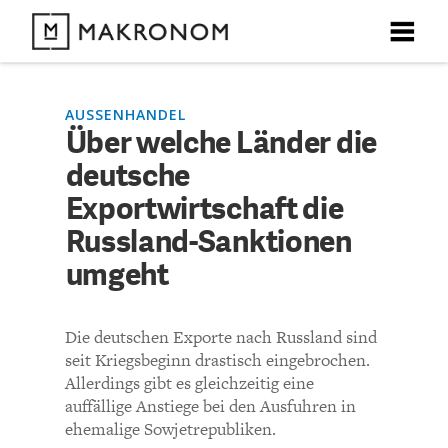
X
X
X
X
X
DEBATTEN
AUSSENHANDEL
Über welche Länder die
KOMMENTARE ZU
Über welche Länder die
deutsche
ARTIKEL
deutsche
Exportwirtschaft die
FEATURES
Russland-Sanktionen
Exportwirtschaft die
Unser kostenloser Newsletter informiert Sie über unsere
umgeht
neuesten Beiträge.
Russland-Sanktionen
THEMEN
umgeht
Die deutschen Exporte nach Russland sind
NEWSLETTER
seit Kriegsbeginn drastisch eingebrochen.
Allerdings gibt es gleichzeitig eine
KOMMENTIEREN (VIA EMAIL)
ÜBER UNS
auffällige Anstiege bei den Ausfuhren in
ehemalige Sowjetrepubliken.
Richtlinien