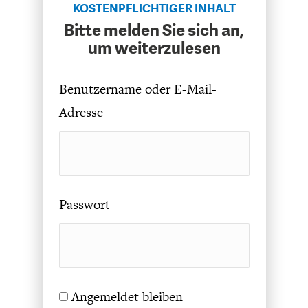
ENTWICKLUNGSPOLITIK
CIRCULAR ECONOMY
KOSTENPFLICHTIGER INHALT
Bitte melden Sie sich an,
um weiterzulesen
Benutzername oder E-Mail-
Adresse
Passwort
UNGLEICHHEIT UND
EUROPA
MACHT
Angemeldet bleiben