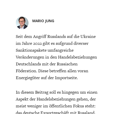
CHARTBOOK
BODEN
SUCHE
Bisher noch kein Kommentar.
ABO/LOGIN
MARIO JUNG
Seit dem Angriff Russlands auf die Ukraine
im Jahre 2022 gibt es aufgrund diverser
Sanktionspakete umfangreiche
Veränderungen in den Handelsbeziehungen
Deutschlands mit der Russischen
Föderation. Diese betreffen allen voran
Energiegüter auf der Importseite.
ECONOMISTS FOR FUTURE
DEUTSCHLAND
In diesem Beitrag soll es hingegen um einen
Aspekt der Handelsbeziehungen gehen, der
meist weniger im öffentlichen Fokus steht:
das deutsche Exportgeschäft mit Russland.