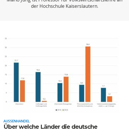
CHARTBOOK
BODEN
SUCHE
der Hochschule Kaiserslautern.
ABO/LOGIN
ECONOMISTS FOR FUTURE
DEUTSCHLAND
AUSSENHANDEL
Über welche Länder die deutsche