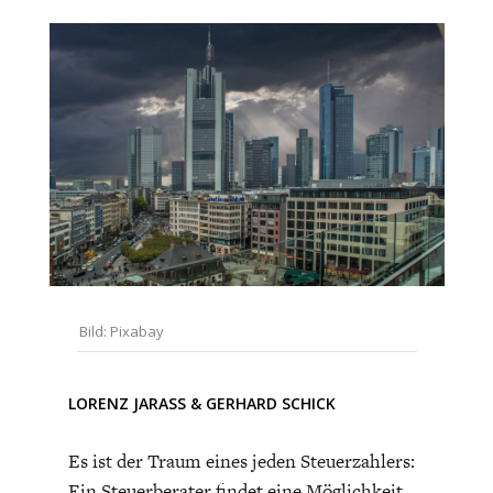
CHARTBOOK
BODEN
SUCHE
ABO/LOGIN
Bild: Pixabay
ECONOMISTS FOR FUTURE
DEUTSCHLAND
LORENZ JARASS
&
GERHARD SCHICK
Es ist der Traum eines jeden Steuerzahlers:
Ein Steuerberater findet eine Möglichkeit,