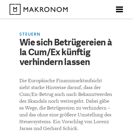
X
X
X
X
X
DEBATTEN
STEUERN
Wie sich Betrügereien à
KOMMENTARE ZU
Wie sich Betrügereien à
la Cum/Ex künftig
ARTIKEL
la Cum/Ex künftig
verhindern lassen
FEATURES
verhindern lassen
Unser kostenloser Newsletter informiert Sie über unsere
Die Europäische Finanzmarktaufsicht
neuesten Beiträge.
THEMEN
sieht starke Hinweise darauf, dass der
KOMMENTIEREN (VIA EMAIL)
Cum/Ex-Betrug auch nach Bekanntwerden
des Skandals noch weitergeht. Dabei gäbe
NEWSLETTER
es Wege, die Betrügereien zu verhindern –
Richtlinien
und das ohne eine größere Umstellung des
ÜBER UNS
Steuersystems. Ein Vorschlag von Lorenz
Bisher noch kein Kommentar.
Jarass und Gerhard Schick.