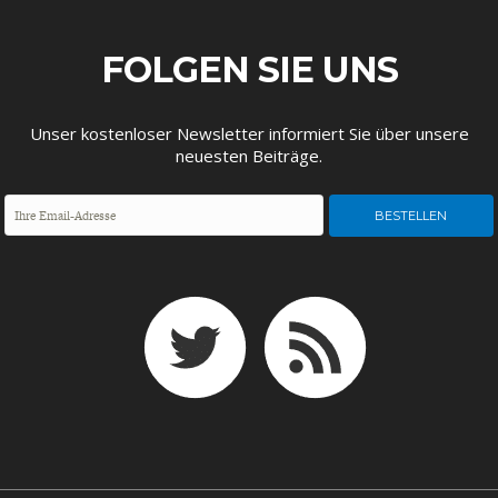
DEUTSCHLAND UND DIE
MAKROTHEK
DIGITALISIERUNG
FOLGEN SIE UNS
Unser kostenloser Newsletter informiert Sie über unsere
neuesten Beiträge.
DAS POST-CORONA-
ÖKONOMENSZENE
ZEITALTER