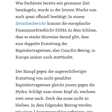
ENTWICKLUNGSPOLITIK
CIRCULAR ECONOMY
Was Fachleute bereits seit geraumer Zeit
bemängeln, wurde in der letzten Woche nun
auch quasi offiziell bestätigt: In einem
Zwischenbericht
kommt die europäische
Finanzmarktaufsicht ESMA zu dem Schluss,
dass es starke Hinweise darauf gibt, dass
eine doppelte Erstattung der
Kapitalertragsteuer, also Cum/Ex-Betrug, in
Europa immer noch stattfindet.
Der Kampf gegen die ungerechtfertigte
UNGLEICHHEIT UND
EUROPA
Erstattung von nicht gezahlter
MACHT
Kapitalertragsteuer gleicht jenem gegen die
Hydra: Schlägt man einen Kopf ab, wachsen
zwei neue nach. Doch das muss nicht so
bleiben. In dem folgenden Beitrag werden
wir einen Lösungsvorschlag aufzeigen, wie