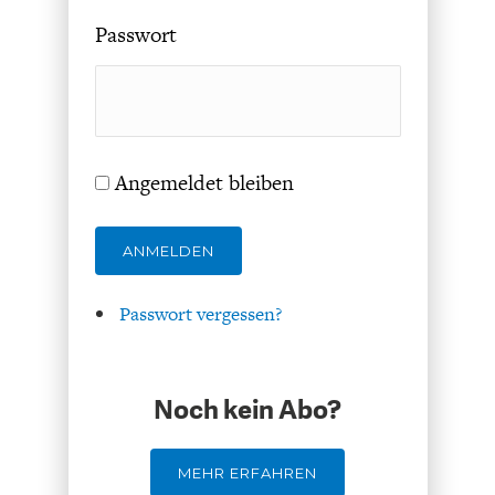
DAS DEUTSCHE
GELDPOLITIK
Passwort
GESUNDHEITSWESEN
Angemeldet bleiben
ANMELDEN
Passwort vergessen?
DIE NÄCHSTE STUFE DER
GESELLSCHAFT
GLOBALISIERUNG
Noch kein Abo?
MEHR ERFAHREN