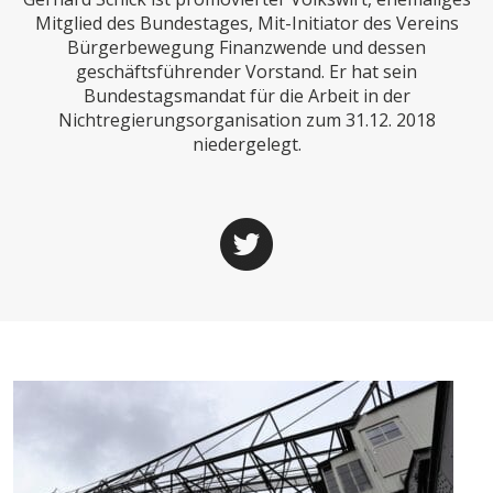
CHARTBOOK
BODEN
SUCHE
Mitglied des Bundestages, Mit-Initiator des Vereins
Bürgerbewegung Finanzwende und dessen
ABO/LOGIN
geschäftsführender Vorstand. Er hat sein
Bundestagsmandat für die Arbeit in der
Nichtregierungsorganisation zum 31.12. 2018
niedergelegt.
ECONOMISTS FOR FUTURE
DEUTSCHLAND