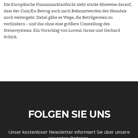
DAS DEUTSCHE
GELDPOLITIK
Die Europäische Finanzmarktaufsicht sieht starke Hinweise darauf,
GESUNDHEITSWESEN
dass der Cum/Ex-Betrug auch nach Bekanntwerden des Skandals
noch weitergeht. Dabei gäbe es Wege, die Betrügereien zu
verhindern – und das ohne eine größere Umstellung des
Steuersystems. Ein Vorschlag von Lorenz Jarass und Gerhard
Schick.
DIE NÄCHSTE STUFE DER
GESELLSCHAFT
GLOBALISIERUNG
FOLGEN SIE UNS
Unser kostenloser Newsletter informiert Sie über unsere