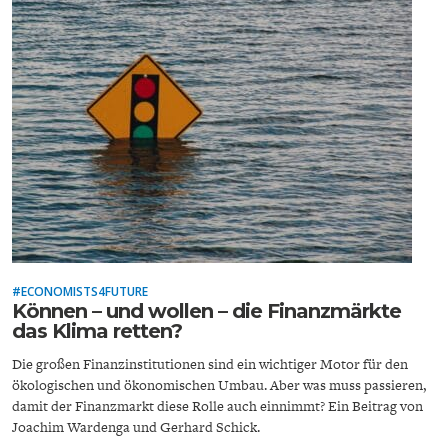
ENTWICKLUNGSPOLITIK
CIRCULAR ECONOMY
#ECONOMISTS4FUTURE
UNGLEICHHEIT UND
EUROPA
Können – und wollen – die Finanzmärkte
das Klima retten?
MACHT
Die großen Finanzinstitutionen sind ein wichtiger Motor für den
ökologischen und ökonomischen Umbau. Aber was muss passieren,
damit der Finanzmarkt diese Rolle auch einnimmt? Ein Beitrag von
Joachim Wardenga und Gerhard Schick.