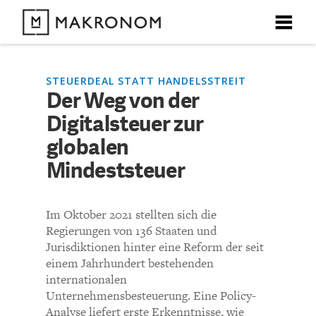
X
X
X
X
X
DEBATTEN
STEUERDEAL STATT HANDELSSTREIT
Der Weg von der
KOMMENTARE ZU
Der Weg von der
Digitalsteuer zur
ARTIKEL
Digitalsteuer zur globalen
globalen
FEATURES
Mindeststeuer
Mindeststeuer
Unser kostenloser Newsletter informiert Sie über unsere
neuesten Beiträge.
THEMEN
Im Oktober 2021 stellten sich die
KOMMENTIEREN (VIA EMAIL)
Regierungen von 136 Staaten und
NEWSLETTER
Jurisdiktionen hinter eine Reform der seit
Richtlinien
einem Jahrhundert bestehenden
internationalen
ÜBER UNS
Bisher noch kein Kommentar.
Unternehmensbesteuerung. Eine Policy-
Analyse liefert erste Erkenntnisse, wie