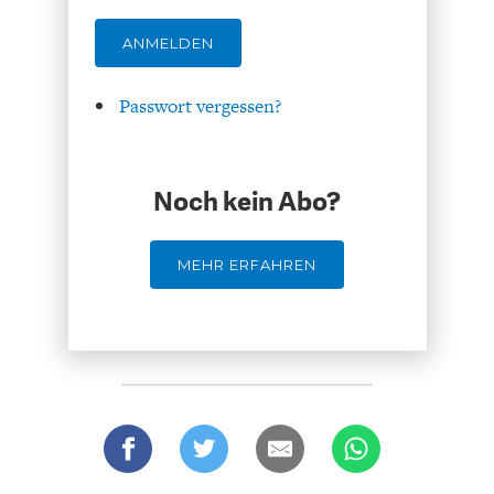
ANMELDEN
Passwort vergessen?
STATUS QUO DER
OUTPUT GAP
Noch kein Abo?
DEUTSCHEN VWL
MEHR ERFAHREN