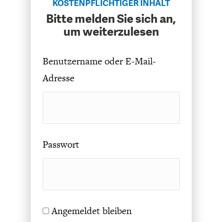
KOSTENPFLICHTIGER INHALT
DEUTSCHLAND UND DIE
MAKROTHEK
Bitte melden Sie sich an,
DIGITALISIERUNG
um weiterzulesen
Benutzername oder E-Mail-
Adresse
Passwort
DAS POST-CORONA-
ÖKONOMENSZENE
ZEITALTER
Angemeldet bleiben