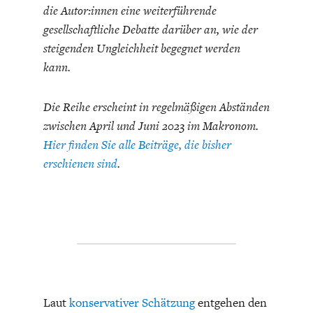
ENTWICKLUNGSPOLITIK
CIRCULAR ECONOMY
die Autor:innen eine weiterführende
gesellschaftliche Debatte darüber an, wie der
steigenden Ungleichheit begegnet werden
kann.
Die Reihe erscheint in regelmäßigen Abständen
zwischen April und Juni 2023 im Makronom.
Hier finden Sie alle Beiträge, die bisher
erschienen sind
.
UNGLEICHHEIT UND
EUROPA
MACHT
Laut
konservativer Schätzung
entgehen den