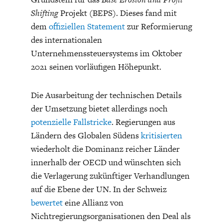
DAS DEUTSCHE
GELDPOLITIK
Shifting
Projekt (BEPS). Dieses fand mit
GESUNDHEITSWESEN
dem
offiziellen Statement
zur Reformierung
des internationalen
Unternehmenssteuersystems im Oktober
2021 seinen vorläufigen Höhepunkt.
Die Ausarbeitung der technischen Details
der Umsetzung bietet allerdings noch
potenzielle Fallstricke
. Regierungen aus
Ländern des Globalen Südens
kritisierten
wiederholt die Dominanz reicher Länder
DIE NÄCHSTE STUFE DER
GESELLSCHAFT
innerhalb der OECD und wünschten sich
GLOBALISIERUNG
die Verlagerung zukünftiger Verhandlungen
auf die Ebene der UN. In der Schweiz
bewertet
eine Allianz von
Nichtregierungsorganisationen den Deal als