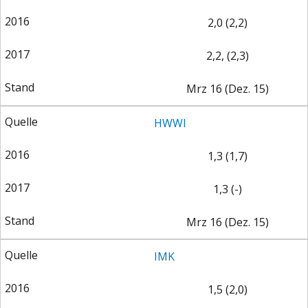
DAS DEUTSCHE
GELDPOLITIK
2,0 (2,2)
GESUNDHEITSWESEN
2,2, (2,3)
Mrz 16 (Dez. 15)
HWWI
1,3 (1,7)
1,3 (-)
DIE NÄCHSTE STUFE DER
GESELLSCHAFT
Mrz 16 (Dez. 15)
GLOBALISIERUNG
IMK
1,5 (2,0)