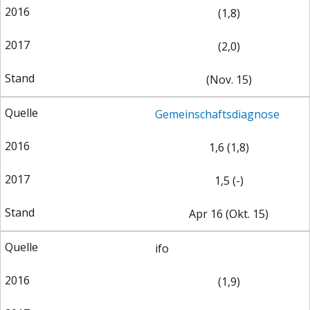
(1,8)
(2,0)
(Nov. 15)
ENERGIE & UMWELT
INDUSTRIEPOLITIK
Gemeinschaftsdiagnose
1,6 (1,8)
1,5 (-)
Apr 16 (Okt. 15)
ifo
(1,9)