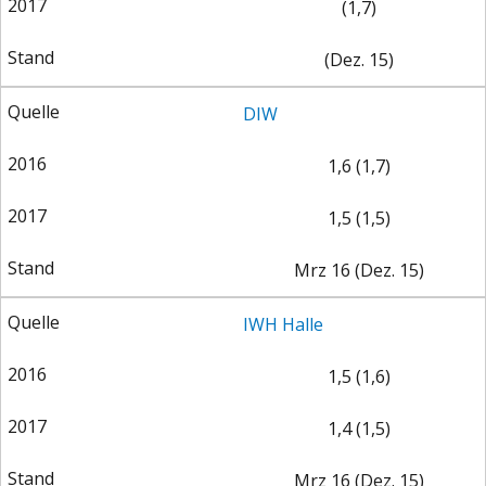
(1,7)
ENTWICKLUNGSPOLITIK
CIRCULAR ECONOMY
(Dez. 15)
DIW
1,6 (1,7)
1,5 (1,5)
Mrz 16 (Dez. 15)
IWH Halle
UNGLEICHHEIT UND
EUROPA
MACHT
1,5 (1,6)
1,4 (1,5)
Mrz 16 (Dez. 15)