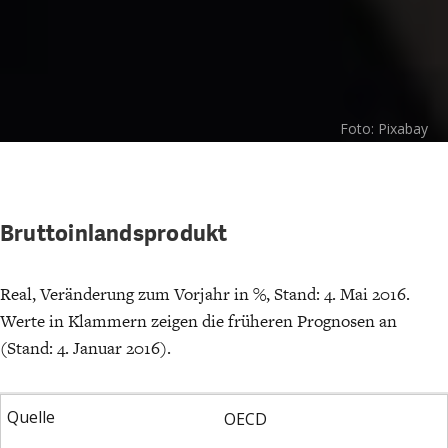
CHARTBOOK
BODEN
SUCHE
ABO/LOGIN
Foto: Pixabay
Bruttoinlandsprodukt
Real, Veränderung zum Vorjahr in %, Stand: 4. Mai 2016.
ECONOMISTS FOR FUTURE
DEUTSCHLAND
Werte in Klammern zeigen die früheren Prognosen an
(Stand: 4. Januar 2016).
OECD