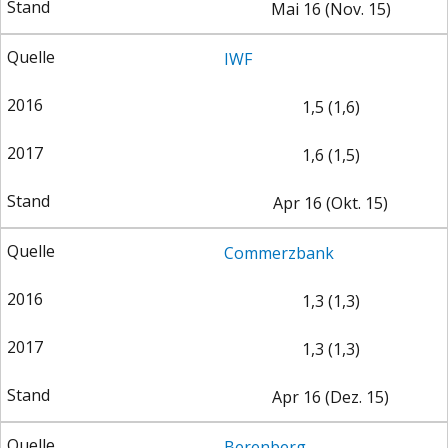
Mai 16 (Nov. 15)
DEUTSCHLAND UND DIE
MAKROTHEK
DIGITALISIERUNG
IWF
1,5 (1,6)
1,6 (1,5)
Apr 16 (Okt. 15)
Commerzbank
1,3 (1,3)
DAS POST-CORONA-
ÖKONOMENSZENE
ZEITALTER
1,3 (1,3)
Apr 16 (Dez. 15)
Berenberg