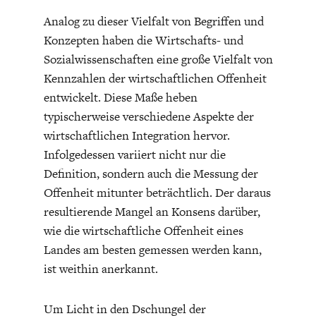
DAS DEUTSCHE
GELDPOLITIK
Analog zu dieser Vielfalt von Begriffen und
GESUNDHEITSWESEN
Konzepten haben die Wirtschafts- und
Sozialwissenschaften eine große Vielfalt von
Kennzahlen der wirtschaftlichen Offenheit
entwickelt. Diese Maße heben
typischerweise verschiedene Aspekte der
wirtschaftlichen Integration hervor.
Infolgedessen variiert nicht nur die
Definition, sondern auch die Messung der
Offenheit mitunter beträchtlich. Der daraus
resultierende Mangel an Konsens darüber,
DIE NÄCHSTE STUFE DER
GESELLSCHAFT
wie die wirtschaftliche Offenheit eines
GLOBALISIERUNG
Landes am besten gemessen werden kann,
ist weithin anerkannt.
Um Licht in den Dschungel der