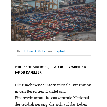
CHARTBOOK
BODEN
SUCHE
ABO/LOGIN
Bild:
Tobias A. Müller
via
Unsplash
PHILIPP HEIMBERGER
,
CLAUDIUS GRÄBNER
&
JAKOB KAPELLER
ECONOMISTS FOR FUTURE
DEUTSCHLAND
Die zunehmende internationale Integration
in den Bereichen Handel und
Finanzwirtschaft ist das zentrale Merkmal
der Globalisierung, die sich auf das Leben