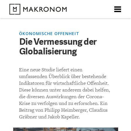
X
X
X
X
X
DEBATTEN
ÖKONOMISCHE OFFENHEIT
Die Vermessung der
KOMMENTARE ZU
Die Vermessung der
Globalisierung
ARTIKEL
Globalisierung
FEATURES
Eine neue Studie liefert einen
Unser kostenloser Newsletter informiert Sie über unsere
umfassenden Überblick über bestehende
neuesten Beiträge.
KOMMENTIEREN (VIA EMAIL)
THEMEN
Indikatoren für wirtschaftliche Offenheit.
Diese können unter anderem dabei helfen,
Richtlinien
die diversen Auswirkungen der Corona-
NEWSLETTER
Krise zu verfolgen und zu erforschen. Ein
Beitrag von Philipp Heimberger, Claudius
Bisher noch kein Kommentar.
ÜBER UNS
Gräbner und Jakob Kapeller.