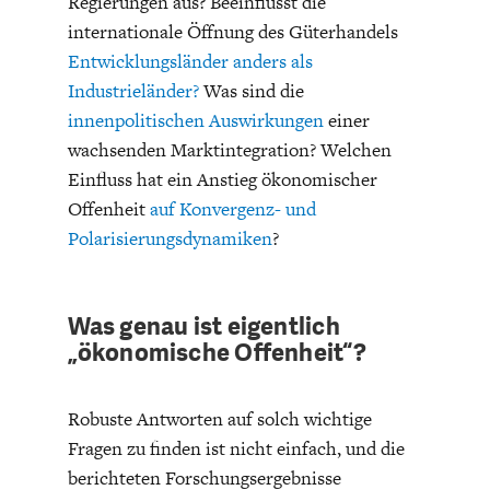
Regierungen aus? Beeinflusst die
ENTWICKLUNGSPOLITIK
CIRCULAR ECONOMY
internationale Öffnung des Güterhandels
Entwicklungsländer anders als
Industrieländer?
Was sind die
innenpolitischen Auswirkungen
einer
wachsenden Marktintegration? Welchen
Einfluss hat ein Anstieg ökonomischer
Offenheit
auf Konvergenz- und
Polarisierungsdynamiken
?
Was genau ist eigentlich
UNGLEICHHEIT UND
EUROPA
„ökonomische Offenheit“?
MACHT
Robuste Antworten auf solch wichtige
Fragen zu finden ist nicht einfach, und die
berichteten Forschungsergebnisse