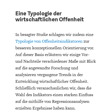
DEUTSCHLAND UND DIE
MAKROTHEK
DIGITALISIERUNG
Eine Typologie der
wirtschaftlichen Offenheit
In besagter Studie schlagen wir zudem eine
Typologie von Offenheitsindikatoren
zur
besseren konzeptionellen Orientierung vor.
Auf dieser Basis erläutern wir einige Vor-
und Nachteile verschiedener Maße mit Blick
auf die angewandte Forschung und
analysieren vergangene Trends in der
DAS POST-CORONA-
ÖKONOMENSZENE
Entwicklung wirtschaftlicher Offenheit.
ZEITALTER
Schließlich veranschaulichen wir, dass die
Wahl des Indikators einen starken Einfluss
auf die mithilfe von Regressionsanalysen
erzielten Ergebnisse haben kann.