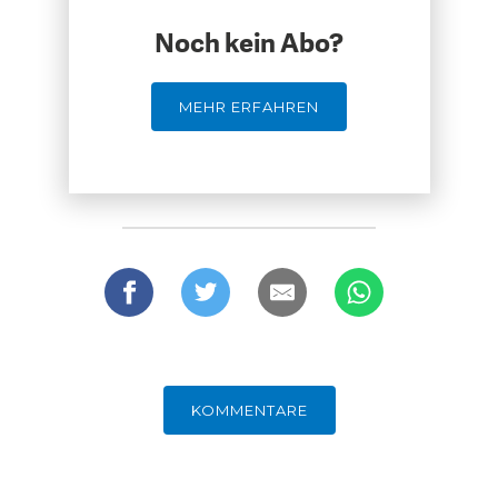
DAS DEUTSCHE
GELDPOLITIK
Noch kein Abo?
GESUNDHEITSWESEN
MEHR ERFAHREN
DIE NÄCHSTE STUFE DER
GESELLSCHAFT
GLOBALISIERUNG
KOMMENTARE