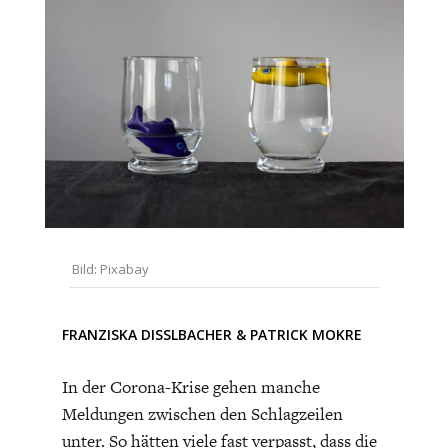
CHARTBOOK
BODEN
SUCHE
ABO/LOGIN
Bild: Pixabay
ECONOMISTS FOR FUTURE
DEUTSCHLAND
FRANZISKA DISSLBACHER
&
PATRICK MOKRE
In der Corona-Krise gehen manche
Meldungen zwischen den Schlagzeilen
unter. So hätten viele fast verpasst, dass die