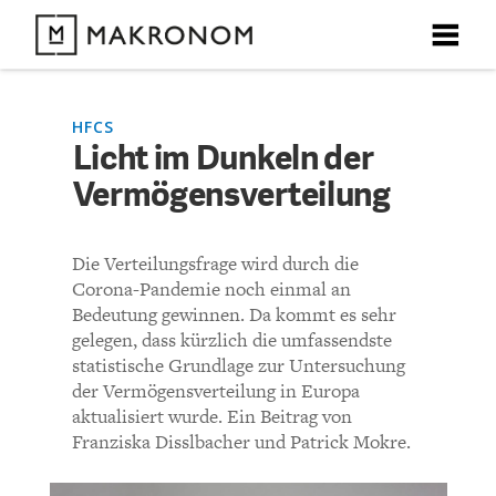
X
X
X
X
X
DEBATTEN
HFCS
Licht im Dunkeln der
KOMMENTARE ZU
Licht im Dunkeln der
Vermögensverteilung
ARTIKEL
Vermögensverteilung
FEATURES
Die Verteilungsfrage wird durch die
Unser kostenloser Newsletter informiert Sie über unsere
Corona-Pandemie noch einmal an
neuesten Beiträge.
KOMMENTIEREN (VIA EMAIL)
THEMEN
Bedeutung gewinnen. Da kommt es sehr
gelegen, dass kürzlich die umfassendste
Richtlinien
statistische Grundlage zur Untersuchung
NEWSLETTER
der Vermögensverteilung in Europa
aktualisiert wurde. Ein Beitrag von
Bisher noch kein Kommentar.
ÜBER UNS
Franziska Disslbacher und Patrick Mokre.