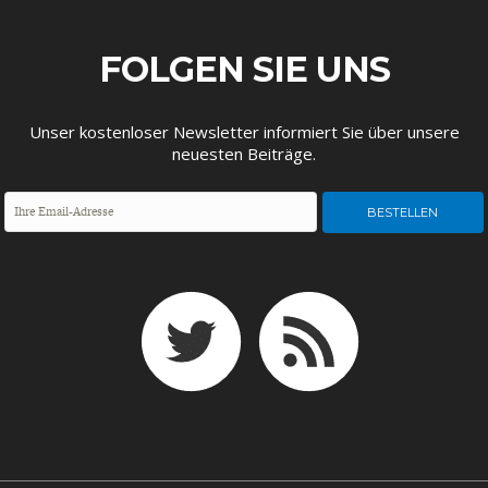
DEUTSCHLAND UND DIE
MAKROTHEK
DIGITALISIERUNG
FOLGEN SIE UNS
Unser kostenloser Newsletter informiert Sie über unsere
neuesten Beiträge.
DAS POST-CORONA-
ÖKONOMENSZENE
ZEITALTER