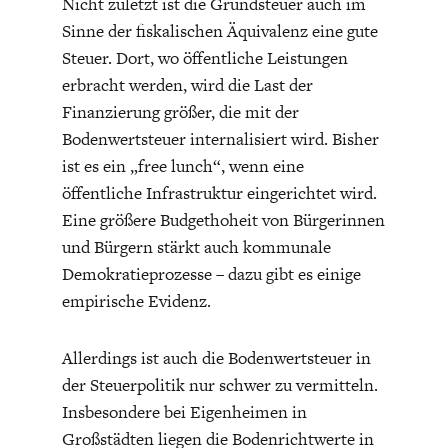
Nicht zuletzt ist die Grundsteuer auch im
DEUTSCHLAND UND DIE
MAKROTHEK
Sinne der fiskalischen Äquivalenz eine gute
DIGITALISIERUNG
Steuer. Dort, wo öffentliche Leistungen
erbracht werden, wird die Last der
Finanzierung größer, die mit der
Bodenwertsteuer internalisiert wird. Bisher
ist es ein „free lunch“, wenn eine
öffentliche Infrastruktur eingerichtet wird.
Eine größere Budgethoheit von Bürgerinnen
und Bürgern stärkt auch kommunale
Demokratieprozesse – dazu gibt es einige
empirische Evidenz.
DAS POST-CORONA-
ÖKONOMENSZENE
ZEITALTER
Allerdings ist auch die Bodenwertsteuer in
der Steuerpolitik nur schwer zu vermitteln.
Insbesondere bei Eigenheimen in
Großstädten liegen die Bodenrichtwerte in