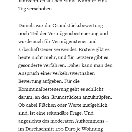
Jahrzehnten auf den Sankt-Nimmerleins-
ENTWICKLUNGSPOLITIK
CIRCULAR ECONOMY
Tag verschoben.
Damals war die Grundstücksbewertung
noch Teil der Vermögensbesteuerung und
wurde auch für Vermögensteuer und
Erbschaftsteuer verwendet. Erstere gibt es
heute nicht mehr, und für Letztere gibt es
gesonderte Verfahren. Daher kann man den
Anspruch einer verkehrswertnahen
Bewertung aufgeben. Für die
Kommunalbesteuerung geht es schlicht
UNGLEICHHEIT UND
EUROPA
darum, an den Grundstücken anzuknüpfen.
MACHT
Ob dabei Flächen oder Werte maßgeblich
sind, ist eine sekundäre Frage. Und
angesichts des moderaten Aufkommens –
im Durchschnitt 200 Euro je Wohnung –