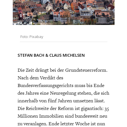
CHARTBOOK
BODEN
SUCHE
ABO/LOGIN
Foto: Pixabay
STEFAN BACH
&
CLAUS MICHELSEN
Die Zeit drängt bei der Grundsteuerreform.
Nach dem Verdikt des
Bundesverfassungsgerichts muss bis Ende
ECONOMISTS FOR FUTURE
DEUTSCHLAND
des Jahres eine Neuregelung stehen, die sich
innerhalb von fünf Jahren umsetzen lässt.
Die Reichweite der Reform ist gigantisch: 35
Millionen Immobilien sind bundesweit neu
zu veranlagen. Ende letzter Woche ist nun