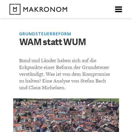
X
X
X
X
X
DEBATTEN
GRUNDSTEUERREFORM
WAM statt WUM
KOMMENTARE ZU
WAM statt WUM
ARTIKEL
Bund und Länder haben sich auf die
FEATURES
Eckpunkte einer Reform der Grundsteuer
KOMMENTIEREN (VIA EMAIL)
verständigt. Was ist von dem Kompromiss
Unser kostenloser Newsletter informiert Sie über unsere
neuesten Beiträge.
zu halten? Eine Analyse von Stefan Bach
THEMEN
Richtlinien
und Claus Michelsen.
NEWSLETTER
Bisher noch kein Kommentar.
ÜBER UNS