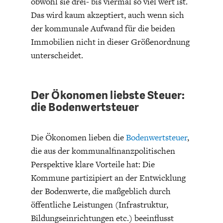
obwohl sie drei- bis viermal so viel wert ist.
DAS DEUTSCHE
GELDPOLITIK
Das wird kaum akzeptiert, auch wenn sich
GESUNDHEITSWESEN
der kommunale Aufwand für die beiden
Immobilien nicht in dieser Größenordnung
unterscheidet.
Der Ökonomen liebste Steuer:
die Bodenwertsteuer
Die Ökonomen lieben die
Bodenwertsteuer
,
die aus der kommunalfinanzpolitischen
DIE NÄCHSTE STUFE DER
GESELLSCHAFT
Perspektive klare Vorteile hat: Die
GLOBALISIERUNG
Kommune partizipiert an der Entwicklung
der Bodenwerte, die maßgeblich durch
öffentliche Leistungen (Infrastruktur,
Bildungseinrichtungen etc.) beeinflusst