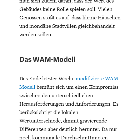
man sich zudem daran, dass der Wert des
DIE POSITIONEN DER
UNGLEICHHEIT
Gebäudes keine Rolle spielen soll. Vielen
WIRTSCHAFTSWEISEN
Genossen stößt es auf, dass kleine Häuschen
und mondäne Stadtvillen gleichbehandelt
werden sollen.
Das WAM-Modell
Das Ende letzter Woche
modifizierte WAM-
Modell
bemüht sich um einen Kompromiss
zwischen den unterschiedlichen
BGE-INFOGRAFIK
USA
Herausforderungen und Anforderungen. Es
berücksichtigt die lokalen
Wertunterschiede, dimmt gravierende
Differenzen aber deutlich herunter. Da nur
noch kommunale Durchschnittmieten