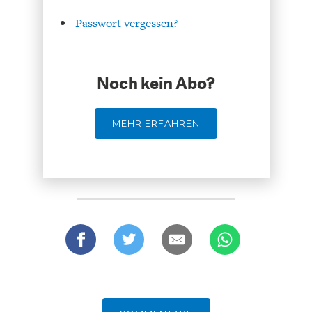
DAS DEUTSCHE
GELDPOLITIK
Passwort vergessen?
GESUNDHEITSWESEN
Noch kein Abo?
MEHR ERFAHREN
DIE NÄCHSTE STUFE DER
GESELLSCHAFT
GLOBALISIERUNG