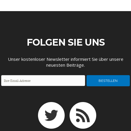
DEUTSCHLAND UND DIE
MAKROTHEK
DIGITALISIERUNG
FOLGEN SIE UNS
Unser kostenloser Newsletter informiert Sie über unsere
neuesten Beiträge.
DAS POST-CORONA-
ÖKONOMENSZENE
ZEITALTER