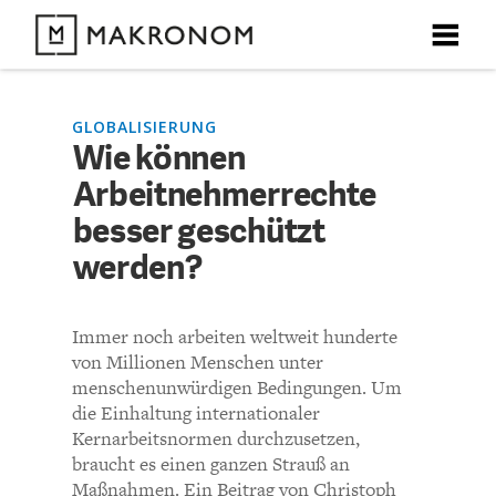
X
X
X
X
X
DEBATTEN
GLOBALISIERUNG
Wie können
KOMMENTARE ZU
Wie können
Arbeitnehmerrechte
ARTIKEL
Arbeitnehmerrechte
besser geschützt
FEATURES
werden?
besser geschützt
Unser kostenloser Newsletter informiert Sie über unsere
neuesten Beiträge.
werden?
THEMEN
Immer noch arbeiten weltweit hunderte
von Millionen Menschen unter
NEWSLETTER
menschenunwürdigen Bedingungen. Um
KOMMENTIEREN (VIA EMAIL)
die Einhaltung internationaler
Kernarbeitsnormen durchzusetzen,
ÜBER UNS
Richtlinien
braucht es einen ganzen Strauß an
Maßnahmen. Ein Beitrag von Christoph