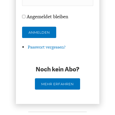
DAS DEUTSCHE
GELDPOLITIK
GESUNDHEITSWESEN
Angemeldet bleiben
ANMELDEN
Passwort vergessen?
Noch kein Abo?
DIE NÄCHSTE STUFE DER
GESELLSCHAFT
MEHR ERFAHREN
GLOBALISIERUNG