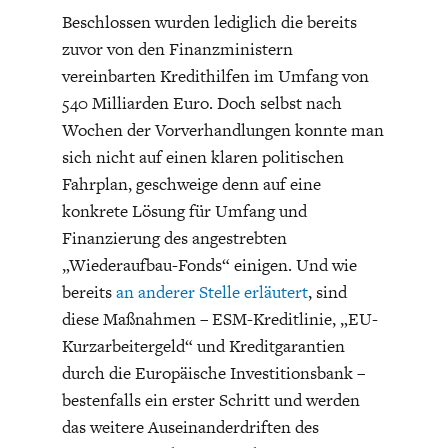
ENTWICKLUNGSPOLITIK
CIRCULAR ECONOMY
Beschlossen wurden lediglich die bereits
zuvor von den Finanzministern
vereinbarten Kredithilfen im Umfang von
540 Milliarden Euro. Doch selbst nach
Wochen der Vorverhandlungen konnte man
sich nicht auf einen klaren politischen
Fahrplan, geschweige denn auf eine
konkrete Lösung für Umfang und
Finanzierung des angestrebten
„Wiederaufbau-Fonds“ einigen. Und wie
bereits
an anderer Stelle erläutert
, sind
UNGLEICHHEIT UND
EUROPA
diese Maßnahmen – ESM-Kreditlinie, „EU-
MACHT
Kurzarbeitergeld“ und Kreditgarantien
durch die Europäische Investitionsbank –
bestenfalls ein erster Schritt und werden
das weitere Auseinanderdriften des