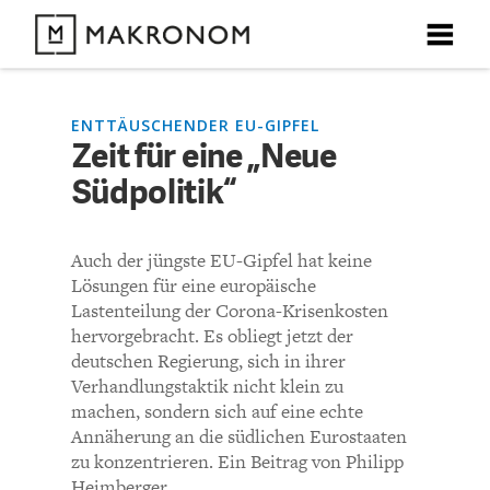
X
X
X
X
X
DEBATTEN
ENTTÄUSCHENDER EU-GIPFEL
Zeit für eine „Neue
KOMMENTARE ZU
Zeit für eine „Neue
Südpolitik“
ARTIKEL
Südpolitik“
FEATURES
Auch der jüngste EU-Gipfel hat keine
Unser kostenloser Newsletter informiert Sie über unsere
Lösungen für eine europäische
neuesten Beiträge.
KOMMENTIEREN (VIA EMAIL)
THEMEN
Lastenteilung der Corona-Krisenkosten
hervorgebracht. Es obliegt jetzt der
Richtlinien
deutschen Regierung, sich in ihrer
NEWSLETTER
Verhandlungstaktik nicht klein zu
machen, sondern sich auf eine echte
Der aufmerksame Beobachter
ÜBER UNS
Annäherung an die südlichen Eurostaaten
zu konzentrieren. Ein Beitrag von Philipp
Ich verstehe nicht, warum der Autor mit keiner Silbe auf
Heimberger.