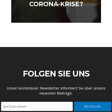
CORONA-KRISE?
DEUTSCHLAND UND DIE
MAKROTHEK
DIGITALISIERUNG
FOLGEN SIE UNS
DAS POST-CORONA-
ÖKONOMENSZENE
ZEITALTER
Unser kostenloser Newsletter informiert Sie über unsere
neuesten Beiträge.