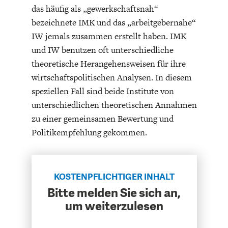
ENTWICKLUNGSPOLITIK
CIRCULAR ECONOMY
das häufig als „gewerkschaftsnah“
bezeichnete IMK und das „arbeitgebernahe“
IW jemals zusammen erstellt haben. IMK
und IW benutzen oft unterschiedliche
theoretische Herangehensweisen für ihre
wirtschaftspolitischen Analysen. In diesem
speziellen Fall sind beide Institute von
unterschiedlichen theoretischen Annahmen
zu einer gemeinsamen Bewertung und
Politikempfehlung gekommen.
UNGLEICHHEIT UND
EUROPA
MACHT
KOSTENPFLICHTIGER INHALT
Bitte melden Sie sich an,
um weiterzulesen