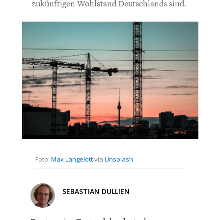
CHARTBOOK
BODEN
SUCHE
zukünftigen Wohlstand Deutschlands sind.
ABO/LOGIN
ECONOMISTS FOR FUTURE
DEUTSCHLAND
Foto:
Max Langelott
via
Unsplash
SEBASTIAN DULLIEN