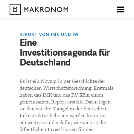
X
X
X
X
X
DEBATTEN
REPORT VON IMK UND IW
Eine
KOMMENTARE ZU
Eine Investitionsagenda
Investitionsagenda für
ARTIKEL
für Deutschland
Deutschland
FEATURES
Unser kostenloser Newsletter informiert Sie über unsere
Es ist ein Novum in der Geschichte der
neuesten Beiträge.
KOMMENTIEREN (VIA EMAIL)
THEMEN
deutschen Wirtschaftsforschung: Erstmals
haben das IMK und das IW Köln einen
Richtlinien
gemeinsamen Report erstellt. Darin legen
NEWSLETTER
sie dar, wie die Mängel in der deutschen
Bisher noch kein Kommentar.
Infrastruktur behoben werden könnten –
ÜBER UNS
ein weiteres Indiz dafür, wie wichtig die
öffentlichen Investitionen für den