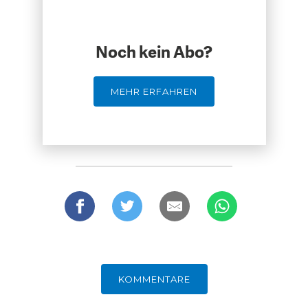
DAS DEUTSCHE
GELDPOLITIK
GESUNDHEITSWESEN
Noch kein Abo?
MEHR ERFAHREN
DIE NÄCHSTE STUFE DER
GESELLSCHAFT
GLOBALISIERUNG
KOMMENTARE