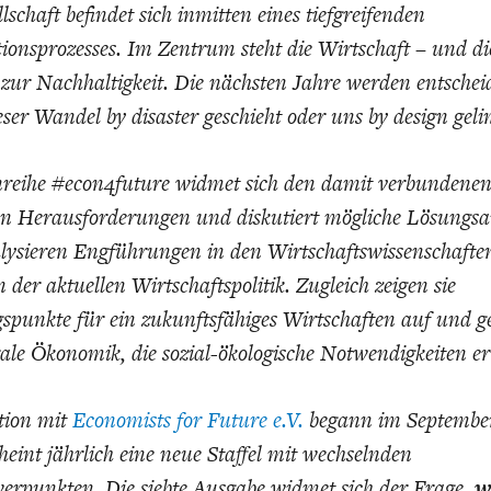
EIT
DIE POSITIONEN DER
USA
BGE-INFOGRAFI
W
schaft befindet sich inmitten eines tiefgreifenden
WIRTSCHAFTSWEISEN
onsprozesses. Im Zentrum steht die Wirtschaft – und di
ur Nachhaltigkeit. Die nächsten Jahre werden entschei
eser Wandel by disaster geschieht oder uns by design geli
nreihe #econ4future widmet sich den damit verbundene
n Herausforderungen und diskutiert mögliche Lösungsa
alysieren Engführungen in den Wirtschaftswissenschafte
n der aktuellen Wirtschaftspolitik. Zugleich zeigen sie
spunkte für ein zukunftsfähiges Wirtschaften auf und 
rale Ökonomik, die sozial-ökologische Notwendigkeiten e
tion mit
Economists for Future e.V.
begann im Septembe
heint jährlich eine neue Staffel mit wechselnden
rpunkten. Die siebte Ausgabe widmet sich der Frage,
w