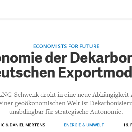
DEBATTEN
ZU
ECONOMISTS FOR FUTURE
ökonomie der Dekarbonisie
ARTIKEL
nomie der Dekarbon
en Exportmodell
utschen Exportmod
FEATURES
Unser kostenloser Newsletter informiert Sie über unsere neues
Beiträge.
(VIA EMAIL)
THEMEN
 LNG-Schwenk droht in eine neue Abhängigkeit z
Kommentar.
NEWSLETTER
 einer geoökonomischen Welt ist Dekarbonisieru
unabdingbar für strategische Autonomie.
ÜBER UNS
IC
&
DANIEL MERTENS
ENERGIE & UMWELT
16. 