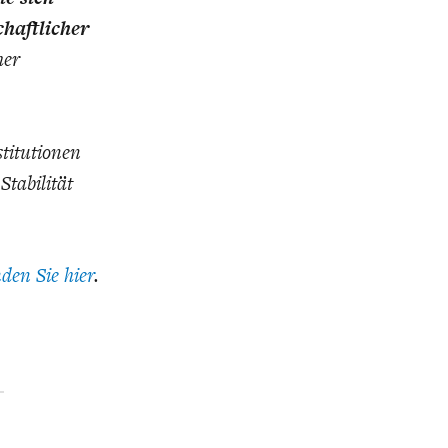
haftlicher
her
titutionen
Stabilität
nden Sie hier
.