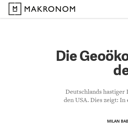
KOMMENTARE 
Die Geo
Die Geoöko
deutsch
de
KOMMENTIEREN 
Deutschlands hastiger
Bisher noch kein 
den USA. Dies zeigt: In
MILAN BAB