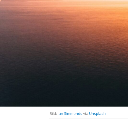
GERMANOMICS
HÖRSAAL
D
Bild:
Ian Simmonds
via
Unsplash