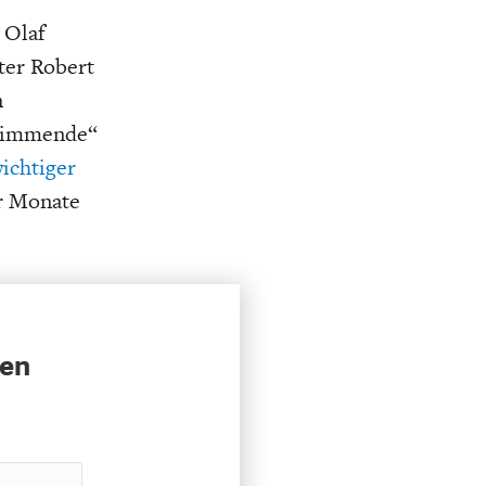
 Olaf
ter Robert
n
hwimmende“
wichtiger
ar Monate
sen