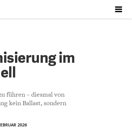
X
X
X
X
X
rung im
isierung im
ell
ten
Richtlinien
u führen – diesmal von
ng kein Ballast, sondern
FEBRUAR 2026