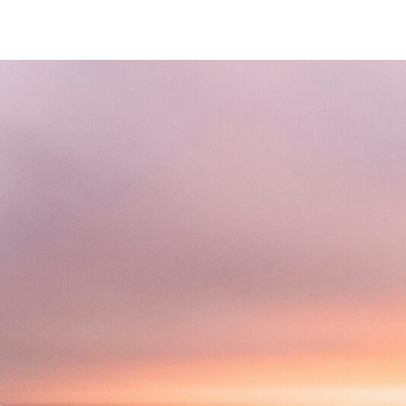
CHARTBOOK
BODEN
EC
UNGLEICHHEIT UND
EUROPA
MACHT