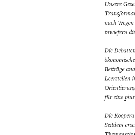
UNGLEICHH
Unsere Gesell
Transformati
nach Wegen z
inwiefern di
Die Debatte
ökonomische
Beiträge an
Leerstellen i
Orientierung
für eine plu
Die Koopera
Seitdem ersc
Themenschwe