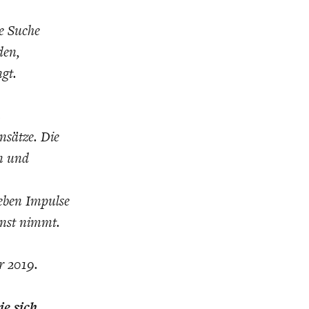
K
ELTWIRTSCHAFT
e Suche
den,
ngt.
n
nsätze. Die
n und
geben Impulse
rnst nimmt.
r 2019.
ie
sich