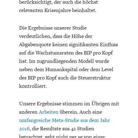
berücksichtigt, der auch die höchst
DIE POSITIONEN DER
UNGLEICHHEIT
relevanten Krisenjahre beinhaltet.
WIRTSCHAFTSWEISEN
Die Ergebnisse unserer Studie
verdeutlichen, dass die Höhe der
Abgabenquote keinen signifikanten Einfluss
auf die Wachstumsraten des BIP pro Kopf
hat. Im zugrundliegenden Modell wurde
neben dem Humankapital oder dem Level
des BIP pro Kopf auch die Steuerstruktur
kontrolliert.
BGE-INFOGRAFIK
USA
Unsere Ergebnisse stimmen im Übrigen mit
anderen
Arbeiten
überein. Auch eine
umfangreiche Meta-Studie aus dem Jahr
2016
, die Resultate aus 42 Studien
betrachtet, geht nicht per se von einer