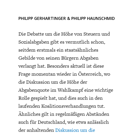
CHARTBOOK
BODEN
SUCHE
Ein weiteres Beispiel ist die USA, die im Weltkrieg meines
Wissens auf 90% Steuern umgestellt hat. Die
PHILIPP GERHARTINGER
ABO/LOGIN
&
PHILIPP HAUNSCHMID
(kriegs)witschaftlichen Erfolge der USA zeigen, dass auch
hohe Steuern zum Wirtschaftswachstum beitragen
Die Debatte um die Höhe von Steuern und
können.
Sozialabgaben gibt es vermutlich schon,
seitdem erstmals ein staatsähnliches
Gebilde von seinen Bürgern Abgaben
verlangt hat. Besonders aktuell ist diese
Frage momentan wieder in Österreich, wo
die Diskussion um die Höhe der
Abgabenquote im Wahlkampf eine wichtige
ECONOMISTS FOR FUTURE
DEUTSCHLAND
Rolle gespielt hat, und dies auch in den
laufenden Koalitionsverhandlungen tut.
Ähnliches gilt in regelmäßigen Abständen
auch für Deutschland, wie etwa anlässlich
der anhaltenden
Diskussion um die