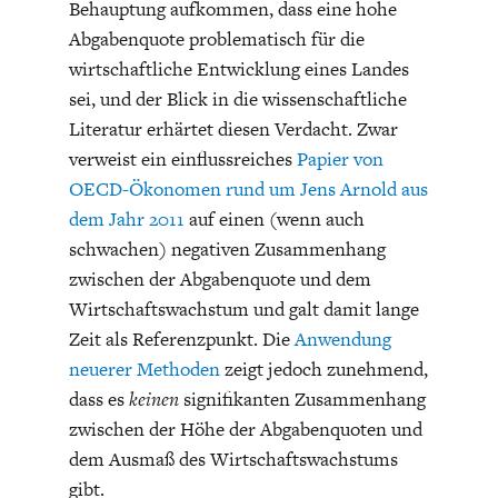
Behauptung aufkommen, dass eine hohe
DEUTSCHLAND UND DIE
MAKROTHEK
Abgabenquote problematisch für die
DIGITALISIERUNG
wirtschaftliche Entwicklung eines Landes
sei, und der Blick in die wissenschaftliche
Literatur erhärtet diesen Verdacht. Zwar
verweist ein einflussreiches
Papier von
OECD-Ökonomen rund um Jens Arnold aus
dem Jahr 2011
auf einen (wenn auch
schwachen) negativen Zusammenhang
zwischen der Abgabenquote und dem
Wirtschaftswachstum und galt damit lange
Zeit als Referenzpunkt. Die
Anwendung
DAS POST-CORONA-
ÖKONOMENSZENE
neuerer Methoden
zeigt jedoch zunehmend,
ZEITALTER
dass es
keinen
signifikanten Zusammenhang
zwischen der Höhe der Abgabenquoten und
dem Ausmaß des Wirtschaftswachstums
gibt.