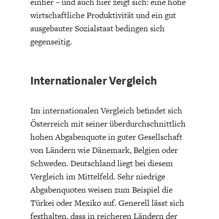
einher – und auch hier zeigt sich: eine hohe
ENTWICKLUNGSPOLITIK
CIRCULAR ECONOMY
wirtschaftliche Produktivität und ein gut
ausgebauter Sozialstaat bedingen sich
gegenseitig.
Internationaler Vergleich
Im internationalen Vergleich befindet sich
Österreich mit seiner überdurchschnittlich
hohen Abgabenquote in guter Gesellschaft
von Ländern wie Dänemark, Belgien oder
UNGLEICHHEIT UND
EUROPA
MACHT
Schweden. Deutschland liegt bei diesem
Vergleich im Mittelfeld. Sehr niedrige
Abgabenquoten weisen zum Beispiel die
Türkei oder Mexiko auf. Generell lässt sich
festhalten, dass in reicheren Ländern der