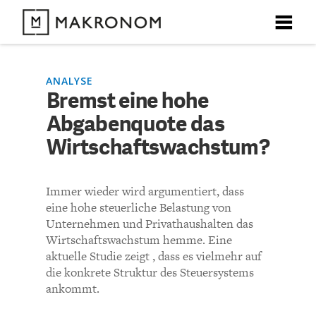
X
X
X
X
X
DEBATTEN
ANALYSE
Bremst eine hohe
KOMMENTARE ZU
Bremst eine hohe
Abgabenquote das
ARTIKEL
Abgabenquote das
Wirtschaftswachstum?
FEATURES
Wirtschaftswachstum?
Unser kostenloser Newsletter informiert Sie über unsere
Immer wieder wird argumentiert, dass
neuesten Beiträge.
THEMEN
eine hohe steuerliche Belastung von
KOMMENTIEREN (VIA EMAIL)
Unternehmen und Privathaushalten das
Wirtschaftswachstum hemme. Eine
NEWSLETTER
aktuelle Studie zeigt , dass es vielmehr auf
Richtlinien
die konkrete Struktur des Steuersystems
ÜBER UNS
ankommt.
Howetzel