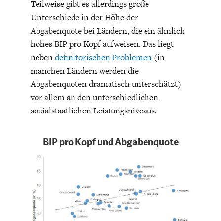
Teilweise gibt es allerdings große
DAS DEUTSCHE
GELDPOLITIK
Unterschiede in der Höhe der
GESUNDHEITSWESEN
Abgabenquote bei Ländern, die ein ähnlich
hohes BIP pro Kopf aufweisen. Das liegt
neben
definitorischen Problemen
(in
manchen Ländern werden die
Abgabenquoten dramatisch unterschätzt)
vor allem an den unterschiedlichen
sozialstaatlichen Leistungsniveaus.
BIP pro Kopf und Abgabenquote
DIE NÄCHSTE STUFE DER
GESELLSCHAFT
GLOBALISIERUNG