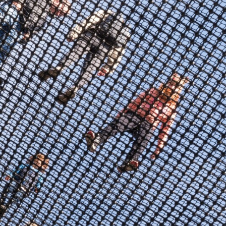
GERMANOMICS
HÖRSAAL
D