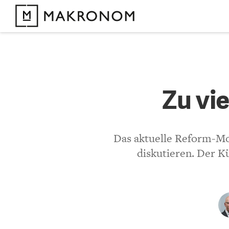
KOMMENTARE 
Zu viel 
Zu vi
KOMMENTIEREN 
Das aktuelle Reform-Mo
diskutieren. Der K
Bisher noch kein 