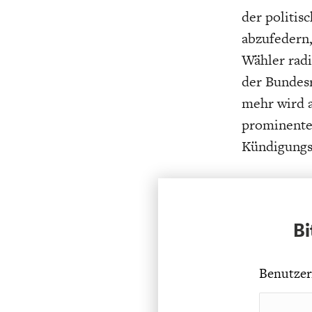
der politis
abzufedern,
Wähler radi
der Bundesr
mehr wird al
prominentes
Kündigungs
Bi
Benutzer