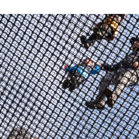
CHARTBOOK
BODEN
EC
UNGLEICHHEIT UND
EUROPA
MACHT