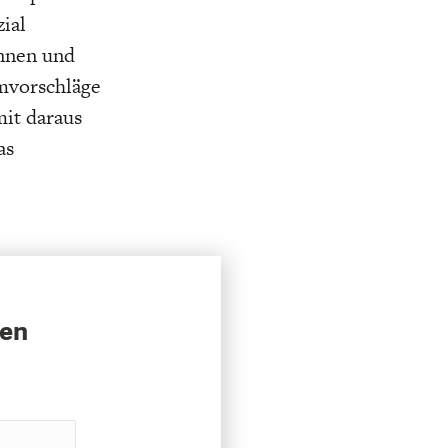
ial
innen und
rmvorschläge
mit daraus
as
sen