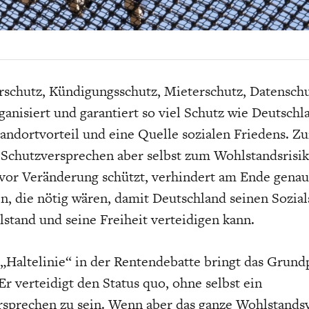
EIT
DIE POSITIONEN DER
USA
BGE-INFOGRAFI
W
WIRTSCHAFTSWEISEN
rschutz, Kündigungsschutz, Mieterschutz, Datensch
ganisiert und garantiert so viel Schutz wie Deutschl
tandortvorteil und eine Quelle sozialen Friedens. 
 Schutzversprechen aber selbst zum Wohlstandsrisi
 vor Veränderung schützt, verhindert am Ende genau
, die nötig wären, damit Deutschland seinen Sozials
stand und seine Freiheit verteidigen kann.
 „Haltelinie“ in der Rentendebatte bringt das Grun
Er verteidigt den Status quo, ohne selbst ein
rsprechen zu sein. Wenn aber das ganze Wohlstands