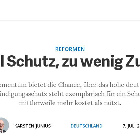
DEBATTEN
ZU
REFORMEN
Schutz, zu wenig Zukunft
ARTIKEL
el Schutz, zu wenig Z
FEATURES
(VIA EMAIL)
Unser kostenloser Newsletter informiert Sie über unsere neues
mentum bietet die Chance, über das hohe deut
Beiträge.
THEMEN
ündigungsschutz steht exemplarisch für ein Sch
Kommentar.
mittlerweile mehr kostet als nutzt.
NEWSLETTER
ÜBER UNS
KARSTEN JUNIUS
DEUTSCHLAND
7. JULI 