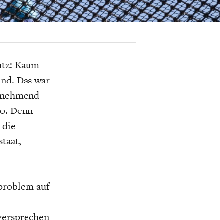
K
ELTWIRTSCHAFT
utz: Kaum
and. Das war
Zunehmend
ko. Denn
 die
taat,
dproblem auf
versprechen