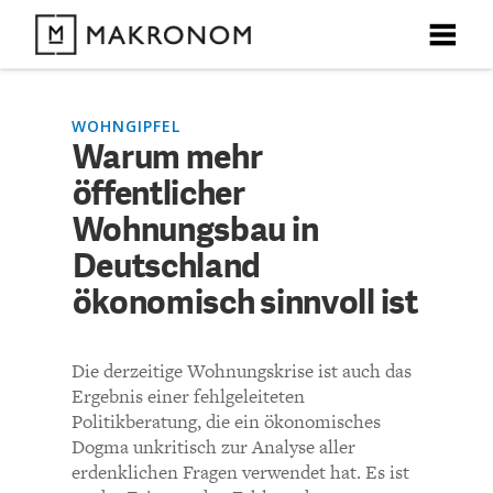
X
X
X
X
X
DEBATTEN
WOHNGIPFEL
Warum mehr
KOMMENTARE ZU
Warum mehr öffentlicher
öffentlicher
ARTIKEL
Wohnungsbau in
Wohnungsbau in
FEATURES
Deutschland
Deutschland ökonomisch
Unser kostenloser Newsletter informiert Sie über unsere
ökonomisch sinnvoll ist
neuesten Beiträge.
sinnvoll ist
THEMEN
Die derzeitige Wohnungskrise ist auch das
NEWSLETTER
KOMMENTIEREN (VIA EMAIL)
Ergebnis einer fehlgeleiteten
Politikberatung, die ein ökonomisches
ÜBER UNS
Richtlinien
Dogma unkritisch zur Analyse aller
erdenklichen Fragen verwendet hat. Es ist