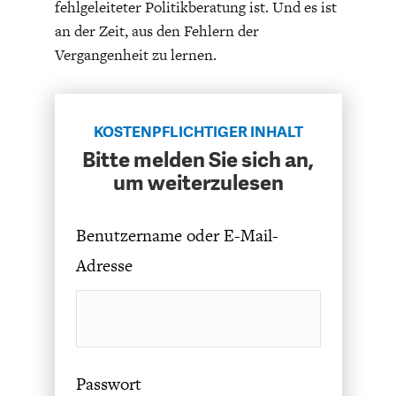
fehlgeleiteter Politikberatung ist. Und es ist
an der Zeit, aus den Fehlern der
21
Vergangenheit zu lernen.
false
false
KOSTENPFLICHTIGER INHALT
false
FACHKRÄFTEMANGEL
FINANZMÄRKTE
Bitte melden Sie sich an,
um weiterzulesen
EN-US
X-NONE
X-NONE
Benutzername oder E-Mail-
Adresse
/* Style Definitions */
table.MsoNormalTable
{mso-style-name:”Normale Tabelle”;
Passwort
mso-tstyle-rowband-size:0;