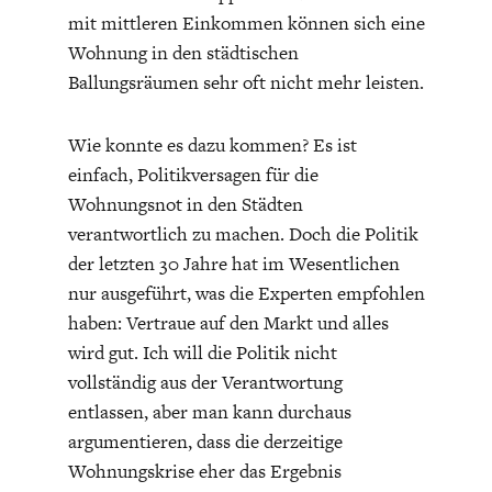
ENTWICKLUNGSPOLITIK
CIRCULAR ECONOMY
mit mittleren Einkommen können sich eine
aber gerade wegen ihrer
Wohnung in den städtischen
Ballungsräumen sehr oft nicht mehr leisten.
dieser Eigenschaften und
Wie konnte es dazu kommen? Es ist
Fähigkeiten in einem
einfach, Politikversagen für die
Wohnungsnot in den Städten
Parteiapparat nicht wirken
verantwortlich zu machen. Doch die Politik
der letzten 30 Jahre hat im Wesentlichen
läßt. Schade und äußerst
nur ausgeführt, was die Experten empfohlen
haben: Vertraue auf den Markt und alles
mißlich!
UNGLEICHHEIT UND
EUROPA
wird gut. Ich will die Politik nicht
MACHT
vollständig aus der Verantwortung
entlassen, aber man kann durchaus
argumentieren, dass die derzeitige
Normal
Wohnungskrise eher das Ergebnis
0