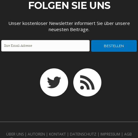
FOLGEN SIE UNS
DEUTSCHLAND UND DIE
MAKROTHEK
DIGITALISIERUNG
Unser kostenloser Newsletter informiert Sie über unsere
neuesten Beiträge.
DAS POST-CORONA-
ÖKONOMENSZENE
ZEITALTER
ÜBER UNS
|
AUTOREN
|
KONTAKT
|
DATENSCHUTZ
|
IMPRESSUM
|
AGB