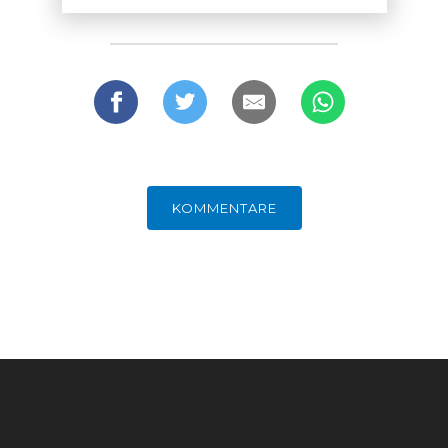
mso-bidi-theme-font:minor-bidi;
mso-ansi-language:EN-US;
mso-fareast-language:EN-US;}
GERMANOMICS
HÖRSAAL
KOMMENTARE