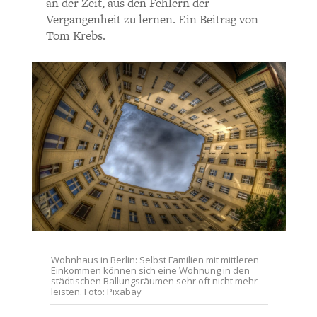
an der Zeit, aus den Fehlern der
CHARTBOOK
BODEN
SUCHE
Holger Jeltsch
Vergangenheit zu lernen. Ein Beitrag von
Tom Krebs.
ABO/LOGIN
Ein überzeugender
Auf-/Ansatz, der jedoch
erfahrungsgemäß dort, wo
er gesetzgeberisch wirken
sollte/könnte, nicht
ECONOMISTS FOR FUTURE
DEUTSCHLAND
aufgenommen wird.
Wohnhaus in Berlin: Selbst Familien mit mittleren
Einkommen können sich eine Wohnung in den
Vernunft ist im politisch
städtischen Ballungsräumen sehr oft nicht mehr
leisten. Foto: Pixabay