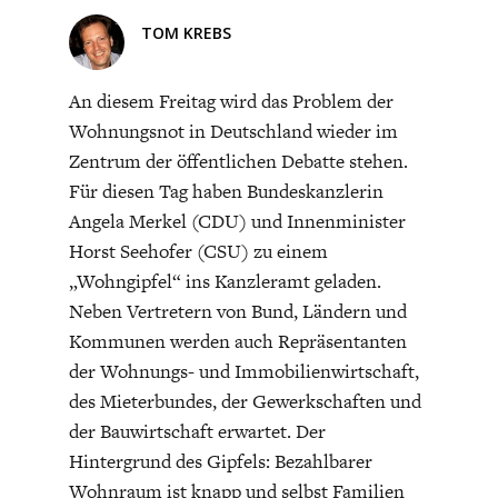
wirksamen
TOM KREBS
Entscheiderbereich wegen
An diesem Freitag wird das Problem der
„wichtigerer“ Interessen
Wohnungsnot in Deutschland wieder im
Zentrum der öffentlichen Debatte stehen.
ENERGIE & UMWELT
INDUSTRIEPOLITIK
eher unerwünscht und wird
Für diesen Tag haben Bundeskanzlerin
Angela Merkel (CDU) und Innenminister
demzufolge
Horst Seehofer (CSU) zu einem
„Wohngipfel“ ins Kanzleramt geladen.
blockiert/verleumdet/mißachte
Neben Vertretern von Bund, Ländern und
Kommunen werden auch Repräsentanten
u.ä. Es gäbe sicher
der Wohnungs- und Immobilienwirtschaft,
des Mieterbundes, der Gewerkschaften und
genügend geeignetere und
der Bauwirtschaft erwartet. Der
Hintergrund des Gipfels: Bezahlbarer
objektivere Köpfe, die man
Wohnraum ist knapp und selbst Familien