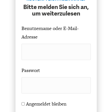
CHARTBOOK
BODEN
SUCHE
Bitte melden Sie sich an,
um weiterzulesen
ABO/LOGIN
Benutzername oder E-Mail-
Adresse
Passwort
ECONOMISTS FOR FUTURE
DEUTSCHLAND
Angemeldet bleiben