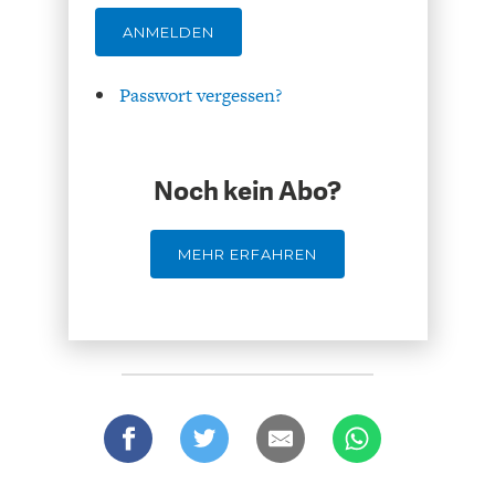
ANMELDEN
Passwort vergessen?
ENERGIE & UMWELT
INDUSTRIEPOLITIK
Noch kein Abo?
MEHR ERFAHREN