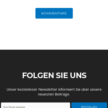
ENTWICKLUNGSPOLITIK
CIRCULAR ECONOMY
KOMMENTARE
FOLGEN SIE UNS
UNGLEICHHEIT UND
EUROPA
MACHT
Unser kostenloser Newsletter informiert Sie über unsere
neuesten Beiträge.