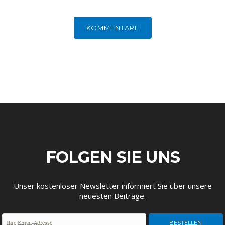
ENTWICKLUNGSPOLITIK
CIRCULAR ECONOMY
KOMMENTARE
FOLGEN SIE UNS
UNGLEICHHEIT UND
EUROPA
MACHT
Unser kostenloser Newsletter informiert Sie über unsere
neuesten Beiträge.