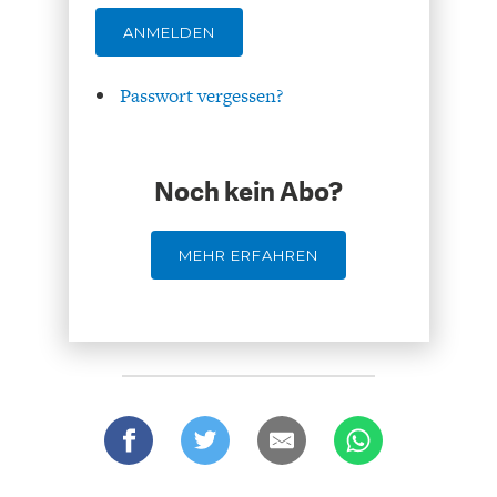
ANMELDEN
Passwort vergessen?
ENERGIE & UMWELT
INDUSTRIEPOLITIK
Noch kein Abo?
MEHR ERFAHREN