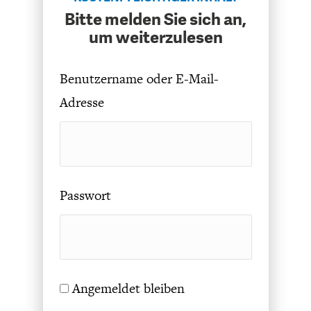
CHARTBOOK
BODEN
SUCHE
Bitte melden Sie sich an,
um weiterzulesen
ABO/LOGIN
Benutzername oder E-Mail-
Adresse
Passwort
ECONOMISTS FOR FUTURE
DEUTSCHLAND
Angemeldet bleiben