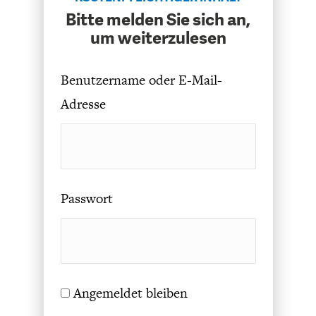
CHARTBOOK
BODEN
SUCHE
Bitte melden Sie sich an,
um weiterzulesen
ABO/LOGIN
Benutzername oder E-Mail-
Adresse
Passwort
ECONOMISTS FOR FUTURE
DEUTSCHLAND
Angemeldet bleiben