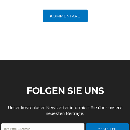
ENTWICKLUNGSPOLITIK
CIRCULAR ECONOMY
KOMMENTARE
FOLGEN SIE UNS
UNGLEICHHEIT UND
EUROPA
MACHT
Unser kostenloser Newsletter informiert Sie über unsere
neuesten Beiträge.