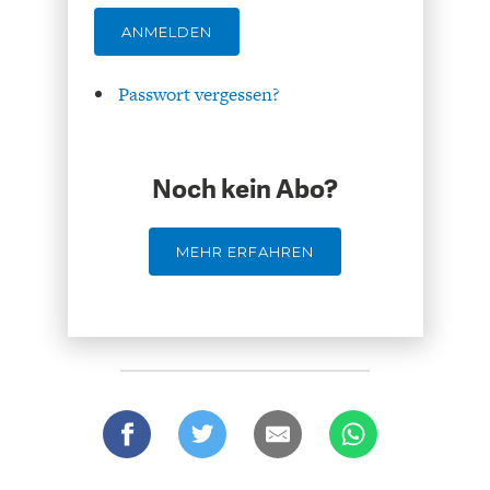
ANMELDEN
Passwort vergessen?
ENERGIE & UMWELT
INDUSTRIEPOLITIK
Noch kein Abo?
MEHR ERFAHREN