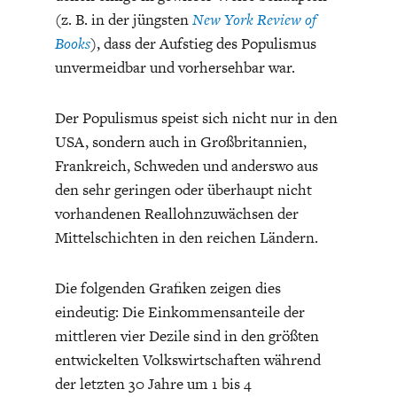
ENTWICKLUNGSPOLITIK
CIRCULAR ECONOMY
(z. B. in der jüngsten
New York Review of
Books
), dass der Aufstieg des Populismus
unvermeidbar und vorhersehbar war.
Der Populismus speist sich nicht nur in den
USA, sondern auch in Großbritannien,
Frankreich, Schweden und anderswo aus
den sehr geringen oder überhaupt nicht
vorhandenen Reallohnzuwächsen der
Mittelschichten in den reichen Ländern.
UNGLEICHHEIT UND
EUROPA
Die folgenden Grafiken zeigen dies
MACHT
eindeutig: Die Einkommensanteile der
mittleren vier Dezile sind in den größten
entwickelten Volkswirtschaften während
der letzten 30 Jahre um 1 bis 4