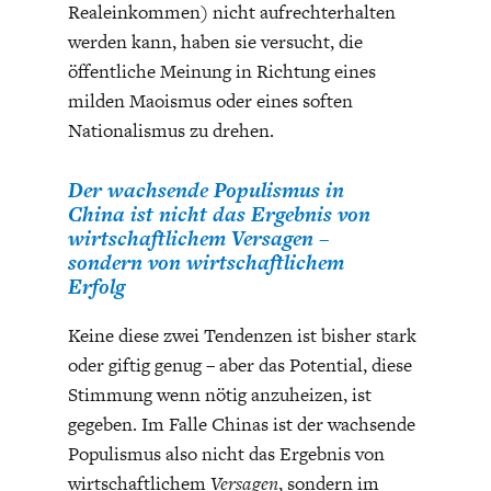
Realeinkommen) nicht aufrechterhalten
DEUTSCHLAND UND DIE
MAKROTHEK
werden kann, haben sie versucht, die
DIGITALISIERUNG
öffentliche Meinung in Richtung eines
milden Maoismus oder eines soften
Nationalismus zu drehen.
Der wachsende Populismus in
China ist nicht das Ergebnis von
wirtschaftlichem Versagen –
sondern von wirtschaftlichem
Erfolg
Keine diese zwei Tendenzen ist bisher stark
DAS POST-CORONA-
ÖKONOMENSZENE
oder giftig genug – aber das Potential, diese
ZEITALTER
Stimmung wenn nötig anzuheizen, ist
gegeben. Im Falle Chinas ist der wachsende
Populismus also nicht das Ergebnis von
wirtschaftlichem
Versagen
, sondern im