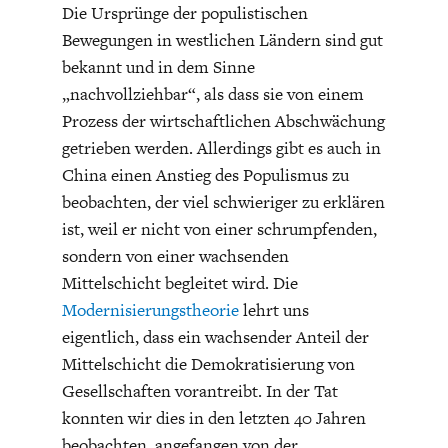
Die Ursprünge der populistischen
DAS DEUTSCHE
GELDPOLITIK
GESUNDHEITSWESEN
Bewegungen in westlichen Ländern sind gut
bekannt und in dem Sinne
„nachvollziehbar“, als dass sie von einem
Prozess der wirtschaftlichen Abschwächung
getrieben werden. Allerdings gibt es auch in
China einen Anstieg des Populismus zu
beobachten, der viel schwieriger zu erklären
ist, weil er nicht von einer schrumpfenden,
sondern von einer wachsenden
Mittelschicht begleitet wird. Die
Modernisierungstheorie
lehrt uns
DIE NÄCHSTE STUFE DER
GESELLSCHAFT
GLOBALISIERUNG
eigentlich, dass ein wachsender Anteil der
Mittelschicht die Demokratisierung von
Gesellschaften vorantreibt. In der Tat
konnten wir dies in den letzten 40 Jahren
beobachten, angefangen von der