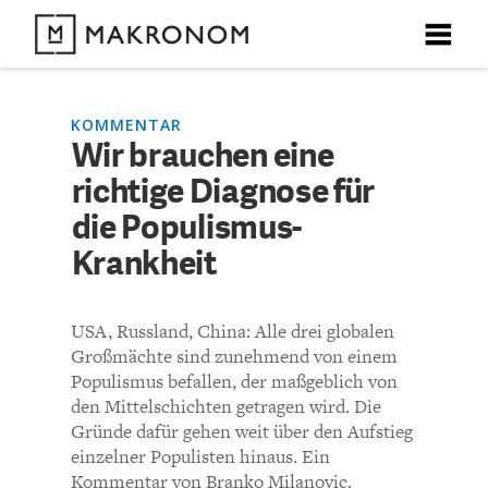
X
X
X
X
X
DEBATTEN
KOMMENTAR
Wir brauchen eine
KOMMENTARE ZU
Wir brauchen eine
richtige Diagnose für
ARTIKEL
richtige Diagnose für die
die Populismus-
FEATURES
Krankheit
Populismus-Krankheit
Unser kostenloser Newsletter informiert Sie über unsere
neuesten Beiträge.
THEMEN
USA, Russland, China: Alle drei globalen
KOMMENTIEREN (VIA EMAIL)
Großmächte sind zunehmend von einem
NEWSLETTER
Populismus befallen, der maßgeblich von
Richtlinien
den Mittelschichten getragen wird. Die
Gründe dafür gehen weit über den Aufstieg
ÜBER UNS
einzelner Populisten hinaus. Ein
Kommentar von Branko Milanovic.