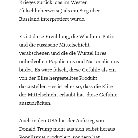
Krieges zurück, das im Westen
DIE POSITIONEN DER
UNGLEICHHEIT
(fälschlicherweise) als ein Sieg über
WIRTSCHAFTSWEISEN
Russland interpretiert wurde.
Es ist diese Erzählung, die Wladimir Putin
und die russische Mittelschicht
verabscheuen und die die Wurzel ihres
unheilvollen Populismus und Nationalismus
bildet. Es wäre falsch, diese Gefühle als ein
von der Elite hergestelltes Produkt
darzustellen – es ist eher so, dass die Elite
der Mittelschicht erlaubt hat, diese Gefühle
BGE-INFOGRAFIK
USA
auszudrücken.
Auch in den USA hat der Aufstieg von
Donald Trump nicht aus sich selbst heraus
Populismus produziert, sondern hat