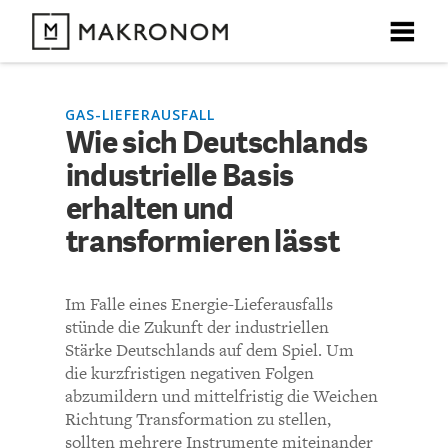
X
X
X
X
X
DEBATTEN
GAS-LIEFERAUSFALL
Wie sich Deutschlands
KOMMENTARE ZU
Wie sich Deutschlands
industrielle Basis
ARTIKEL
industrielle Basis
erhalten und
FEATURES
transformieren lässt
erhalten und
Unser kostenloser Newsletter informiert Sie über unsere
neuesten Beiträge.
transformieren lässt
THEMEN
Im Falle eines Energie-Lieferausfalls
stünde die Zukunft der industriellen
NEWSLETTER
Stärke Deutschlands auf dem Spiel. Um
KOMMENTIEREN (VIA EMAIL)
die kurzfristigen negativen Folgen
abzumildern und mittelfristig die Weichen
ÜBER UNS
Richtlinien
Richtung Transformation zu stellen,
sollten mehrere Instrumente miteinander