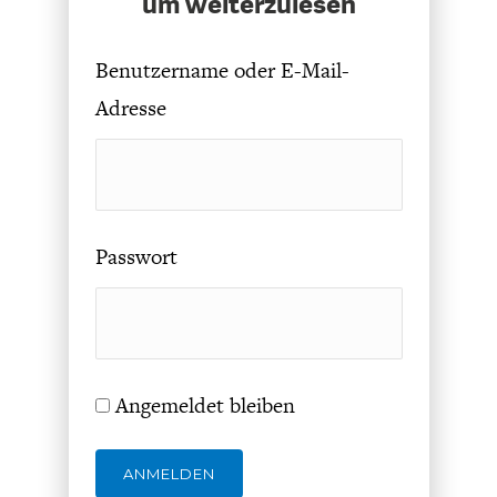
um weiterzulesen
DAS DEUTSCHE
GELDPOLITIK
GESUNDHEITSWESEN
Benutzername oder E-Mail-
Adresse
Passwort
DIE NÄCHSTE STUFE DER
GESELLSCHAFT
GLOBALISIERUNG
Angemeldet bleiben
ANMELDEN