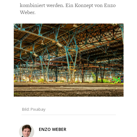
CHARTBOOK
BODEN
SUCHE
Bisher noch kein Kommentar.
kombiniert werden. Ein Konzept von Enzo
Weber.
ABO/LOGIN
ECONOMISTS FOR FUTURE
DEUTSCHLAND
Bild: Pixabay
ENZO WEBER