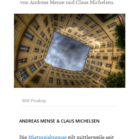
CHARTBOOK
BODEN
SUCHE
von Andreas Mense und Claus Michelsen.
ABO/LOGIN
ECONOMISTS FOR FUTURE
DEUTSCHLAND
Bild: Pixabay
ANDREAS MENSE
&
CLAUS MICHELSEN
Die
Mietpreisbremse
gilt mittlerweile seit