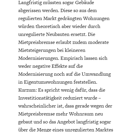
Langfristig müssten sogar Gebäude
DIE POSITIONEN DER
UNGLEICHHEIT
abgerissen werden. Diese so aus dem
WIRTSCHAFTSWEISEN
regulierten Markt gedrängten Wohnungen
würden theoretisch aber wieder durch
unregulierte Neubauten ersetzt. Die
Mietpreisbremse erlaubt zudem moderate
Mietsteigerungen bei kleineren
Modernisierungen. Empirisch lassen sich
weder negative Effekte auf die
Modernisierung noch auf die Umwandlung
in Eigentumswohnungen feststellen.
Kurzum: Es spricht wenig dafür, dass die
BGE-INFOGRAFIK
USA
Investitionstätigkeit reduziert wurde –
wahrscheinlicher ist, dass gerade wegen der
Mietpreisbremse mehr Wohnraum neu
gebaut und so das Angebot langfristig sogar
über die Menge eines unregulierten Marktes