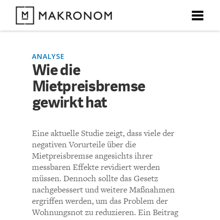
X
X
X
X
X
DEBATTEN
ANALYSE
Wie die
KOMMENTARE ZU
Wie die Mietpreisbremse
Mietpreisbremse
ARTIKEL
gewirkt hat
gewirkt hat
FEATURES
Unser kostenloser Newsletter informiert Sie über unsere
Eine aktuelle Studie zeigt, dass viele der
neuesten Beiträge.
KOMMENTIEREN (VIA EMAIL)
THEMEN
negativen Vorurteile über die
Mietpreisbremse angesichts ihrer
Richtlinien
messbaren Effekte revidiert werden
NEWSLETTER
müssen. Dennoch sollte das Gesetz
Bisher noch kein Kommentar.
nachgebessert und weitere Maßnahmen
ÜBER UNS
ergriffen werden, um das Problem der
Wohnungsnot zu reduzieren. Ein Beitrag