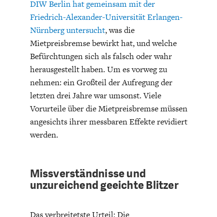
DIW Berlin hat gemeinsam mit der
ENTWICKLUNGSPOLITIK
CIRCULAR ECONOMY
Friedrich-Alexander-Universität Erlangen-
Nürnberg untersucht
, was die
Mietpreisbremse bewirkt hat, und welche
Befürchtungen sich als falsch oder wahr
herausgestellt haben. Um es vorweg zu
nehmen: ein Großteil der Aufregung der
letzten drei Jahre war umsonst. Viele
Vorurteile über die Mietpreisbremse müssen
angesichts ihrer messbaren Effekte revidiert
werden.
UNGLEICHHEIT UND
EUROPA
MACHT
Missverständnisse und
unzureichend geeichte Blitzer
Das verbreitetste Urteil: Die