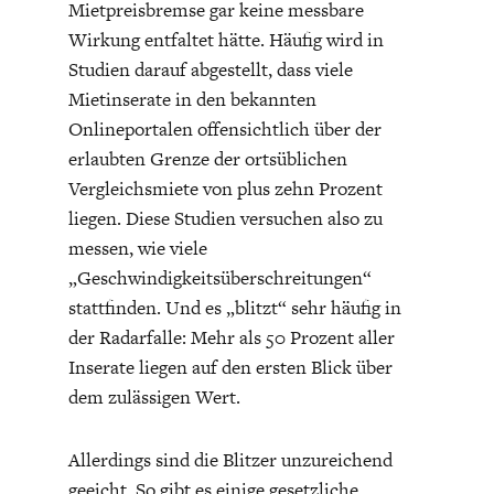
Mietpreisbremse gar keine messbare
DAS DEUTSCHE
GELDPOLITIK
Wirkung entfaltet hätte. Häufig wird in
GESUNDHEITSWESEN
Studien darauf abgestellt, dass viele
Mietinserate in den bekannten
Onlineportalen offensichtlich über der
erlaubten Grenze der ortsüblichen
Vergleichsmiete von plus zehn Prozent
liegen. Diese Studien versuchen also zu
messen, wie viele
„Geschwindigkeitsüberschreitungen“
stattfinden. Und es „blitzt“ sehr häufig in
der Radarfalle: Mehr als 50 Prozent aller
DIE NÄCHSTE STUFE DER
GESELLSCHAFT
Inserate liegen auf den ersten Blick über
GLOBALISIERUNG
dem zulässigen Wert.
Allerdings sind die Blitzer unzureichend
geeicht. So gibt es einige gesetzliche