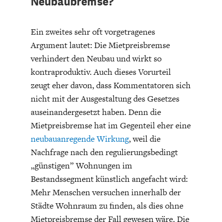
Neubaubremse?
DEUTSCHLAND UND DIE
MAKROTHEK
DIGITALISIERUNG
Ein zweites sehr oft vorgetragenes
Argument lautet: Die Mietpreisbremse
verhindert den Neubau und wirkt so
kontraproduktiv. Auch dieses Vorurteil
zeugt eher davon, dass Kommentatoren sich
nicht mit der Ausgestaltung des Gesetzes
auseinandergesetzt haben. Denn die
Mietpreisbremse hat im Gegenteil eher eine
neubauanregende Wirkung
, weil die
Nachfrage nach den regulierungsbedingt
DAS POST-CORONA-
ÖKONOMENSZENE
„günstigen” Wohnungen im
ZEITALTER
Bestandssegment künstlich angefacht wird:
Mehr Menschen versuchen innerhalb der
Städte Wohnraum zu finden, als dies ohne
Mietpreisbremse der Fall gewesen wäre. Die