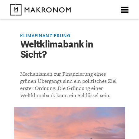
X
X
X
X
X
DEBATTEN
KLIMAFINANZIERUNG
Weltklimabank in
KOMMENTARE ZU
Weltklimabank in Sicht?
Sicht?
ARTIKEL
FEATURES
KOMMENTIEREN (VIA EMAIL)
Mechanismen zur Finanzierung eines
Unser kostenloser Newsletter informiert Sie über unsere
grünen Übergangs sind ein politisches Ziel
neuesten Beiträge.
THEMEN
erster Ordnung. Die Gründung einer
Richtlinien
Weltklimabank kann ein Schlüssel sein.
NEWSLETTER
Bisher noch kein Kommentar.
ÜBER UNS