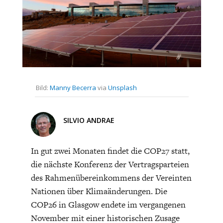
CHARTBOOK
BODEN
SUCHE
ABO/LOGIN
Bild:
Manny Becerra
via
Unsplash
SILVIO ANDRAE
In gut zwei Monaten findet die COP27 statt,
ECONOMISTS FOR FUTURE
DEUTSCHLAND
die nächste Konferenz der Vertragsparteien
des Rahmenübereinkommens der Vereinten
Nationen über Klimaänderungen. Die
COP26 in Glasgow endete im vergangenen
November mit einer historischen Zusage