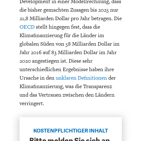
Development in einer Modellrechnung, dass
ENTWICKLUNGSPOLITIK
CIRCULAR ECONOMY
die bisher gemachten Zusagen bis 2025 nur
21,8 Milliarden Dollar pro Jahr betragen. Die
OECD
stellt hingegen fest, dass die
Klimafinanzierung für die Länder im
globalen Süden von 58 Milliarden Dollar im
Jahr 2016 auf 83 Milliarden Dollar im Jahr
2020 angestiegen ist. Diese sehr
unterschiedlichen Ergebnisse haben ihre
Ursache in den
unklaren Definitionen
der
Klimafinanzierung, was die Transparenz
und das Vertrauen zwischen den Ländern
UNGLEICHHEIT UND
EUROPA
verringert.
MACHT
KOSTENPFLICHTIGER INHALT
Bitte melden Sie sich an,