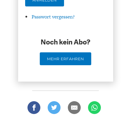
ANMELDEN
DAS DEUTSCHE
GELDPOLITIK
GESUNDHEITSWESEN
Passwort vergessen?
Noch kein Abo?
MEHR ERFAHREN
DIE NÄCHSTE STUFE DER
GESELLSCHAFT
GLOBALISIERUNG