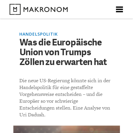
X
X
X
X
X
DEBATTEN
HANDELSPOLITIK
Was die Europäische
KOMMENTARE ZU
Was die Europäische
Union von Trumps
ARTIKEL
Union von Trumps Zöllen
Zöllen zu erwarten hat
FEATURES
zu erwarten hat
Unser kostenloser Newsletter informiert Sie über unsere
Die neue US-Regierung könnte sich in der
neuesten Beiträge.
THEMEN
Handelspolitik für eine gestaffelte
KOMMENTIEREN (VIA EMAIL)
Vorgehensweise entscheiden – und die
Europäer so vor schwierige
NEWSLETTER
Entscheidungen stellen. Eine Analyse von
Richtlinien
Uri Dadush.
ÜBER UNS
Bisher noch kein Kommentar.