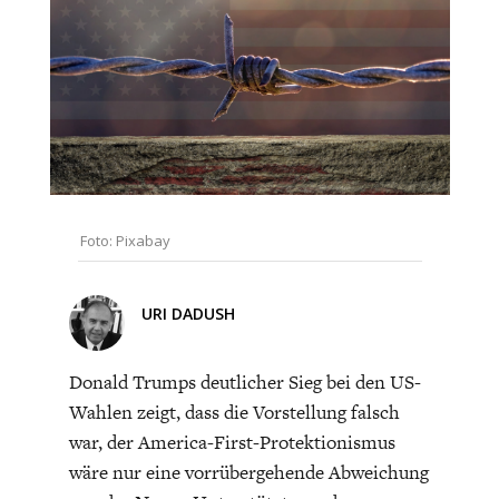
CHARTBOOK
BODEN
SUCHE
ABO/LOGIN
Foto: Pixabay
URI DADUSH
ECONOMISTS FOR FUTURE
DEUTSCHLAND
Donald Trumps deutlicher Sieg bei den US-
Wahlen zeigt, dass die Vorstellung falsch
war, der America-First-Protektionismus
wäre nur eine vorrübergehende Abweichung