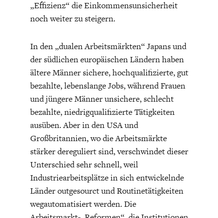
„Effizienz“ die Einkommensunsicherheit
noch weiter zu steigern.
In den „dualen Arbeitsmärkten“ Japans und
der südlichen europäischen Ländern haben
ältere Männer sichere, hochqualifizierte, gut
STATUS QUO DER
OUTPUT GAP
bezahlte, lebenslange Jobs, während Frauen
DEUTSCHEN VWL
und jüngere Männer unsichere, schlecht
bezahlte, niedrigqualifizierte Tätigkeiten
ausüben. Aber in den USA und
Großbritannien, wo die Arbeitsmärkte
stärker dereguliert sind, verschwindet dieser
Unterschied sehr schnell, weil
Industriearbeitsplätze in sich entwickelnde
Länder outgesourct und Routinetätigkeiten
wegautomatisiert werden. Die
Arbeitsmarkt-„Reformen“, die Institutionen