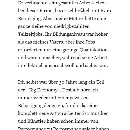
http://www.uni-stuttgart.de/reallabor-nachhaltige-
Er verbrachte sein gesamtes Arbeitsleben
mobilitaetskultur/
bei dieser Firma, bis er schließlich mit 65 in
Rente ging. Aber meine Mutter hatte eine
http://www.remonet.eu/
ganze Reihe von niedrigbezahlten
Teilzeitjobs. Ihr Bildungsniveau war höher
als das meines Vaters, aber ihre Jobs
FACHKRÄFTEMANGEL
FINANZMÄRKTE
erforderten nur eine geringe Qualifikation
Steven Heinel
und waren unsicher, während seine Arbeit
intellektuell anspruchsvoll und sicher war.
Der beste Artikel, den ich bis jetzt über das Thema
gefunden habe.
Ich selbst war über 30 Jahre lang ein Teil
der „Gig Economy“. Deshalb höre ich
Herzlichen Dank dafür … von einem Menschen
immer wieder mit einer gewissen
geschrieben, der ganz genau weiß – wie es sich mit der
Belustigung denen zu, für die das eine
Unsicherheit anfühlt!
komplett neue Art zu arbeiten ist. Musiker
und Künstler haben schon immer von
Performance zu Performance gelebt haben,