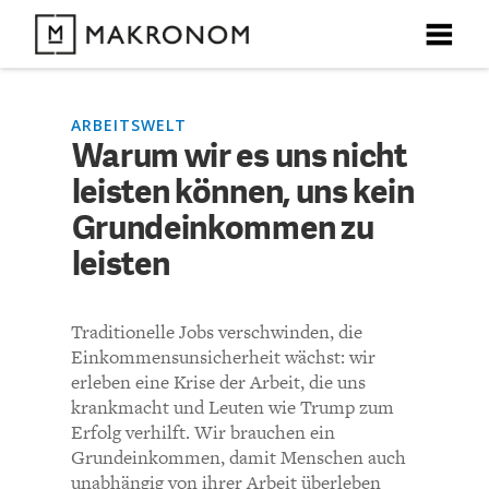
X
X
X
X
X
DEBATTEN
ARBEITSWELT
Warum wir es uns nicht
KOMMENTARE ZU
Warum wir es uns nicht
leisten können, uns kein
ARTIKEL
leisten können, uns kein
Grundeinkommen zu
FEATURES
leisten
Grundeinkommen zu
Unser kostenloser Newsletter informiert Sie über unsere
neuesten Beiträge.
leisten
THEMEN
Traditionelle Jobs verschwinden, die
Einkommensunsicherheit wächst: wir
NEWSLETTER
erleben eine Krise der Arbeit, die uns
KOMMENTIEREN (VIA EMAIL)
krankmacht und Leuten wie Trump zum
Erfolg verhilft. Wir brauchen ein
ÜBER UNS
Richtlinien
Grundeinkommen, damit Menschen auch
unabhängig von ihrer Arbeit überleben