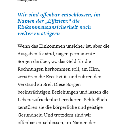
DEUTSCHLAND UND DIE
MAKROTHEK
DIGITALISIERUNG
Wir sind offenbar entschlossen, im
Namen der „Effizienz“ die
Einkommensunsicherheit noch
weiter zu steigern
Wenn das Einkommen unsicher ist, aber die
Ausgaben fix sind, nagen permanente
Sorgen darüber, wo das Geld für die
Rechnungen herkommen soll, am Hirn,
zerstören die Kreativität und rühren den
Verstand zu Brei. Diese Sorgen
DAS POST-CORONA-
ÖKONOMENSZENE
beeinträchtigen Beziehungen und lassen die
ZEITALTER
Lebenszufriedenheit erodieren. Schließlich
zerstören sie die körperliche und geistige
Gesundheit. Und trotzdem sind wir
offenbar entschlossen, im Namen der