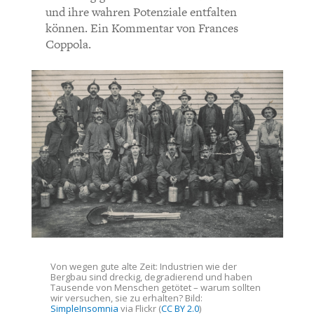
CHARTBOOK
BODEN
SUCHE
Hans-Jürgen Herzberg
und ihre wahren Potenziale entfalten
können. Ein Kommentar von Frances
Die Gedanken sind ja interessant und für die Zukunft
Coppola.
ABO/LOGIN
sicher von Bedeutung. Man muss aber auch die heutige
Situation betrachten.
Die gesellschaftliche Produktivität steigt ständig, aber
die Löhne folgen dieser Entwicklung in keiner Weise.
Früher wurde um Lohnerhöhung und
Arbeitszeitverkürzung gekämpft. Heute muss man
ständig verfügbar sein.
ECONOMISTS FOR FUTURE
DEUTSCHLAND
Wir geben viel zu wenig für Bildung und für die
Umwelt aus, dafür steigt die Rüstungsproduktion.
Von wegen gute alte Zeit: Industrien wie der
Bergbau sind dreckig, degradierend und haben
Tausende von Menschen getötet – warum sollten
wir versuchen, sie zu erhalten? Bild:
Wir entwickeln keine Zukunftsprojekte, z. B. für
SimpleInsomnia
via Flickr (
CC BY 2.0
)