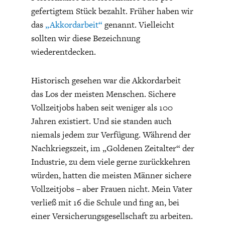
ENTWICKLUNGSPOLITIK
CIRCULAR ECONOMY
aushandeln, wann man verfügbar sein möchte. Dabei
gefertigtem Stück bezahlt. Früher haben wir
werden sowohl die Bedürfnisse des Unternehmens
das
„Akkordarbeit“
genannt. Vielleicht
(Auftragsflaute/-Spitzen) und des Mitarbeiters
sollten wir diese Bezeichnung
(Arbeitszeiten, Felixbilität wegen Familie etc.)
wiederentdecken.
berücksichtigt werden müssen.
Historisch gesehen war die Akkordarbeit
Dank BGE wird niemand mehr gezwungen sein, sein
das Los der meisten Menschen. Sichere
Geld in der Rüstungsindustrie (oder in anderen ethisch
Vollzeitjobs haben seit weniger als 100
und ökologisch fragwürdigen Branchen) verdienen zu
Jahren existiert. Und sie standen auch
müssen. Man kann dann seine Tatkraft in den
Bereichen einbringen, die heute gesellschaftlich
niemals jedem zur Verfügung. Während der
extrem wichtig sind, aber unter personellen und
Nachkriegszeit, im „Goldenen Zeitalter“ der
UNGLEICHHEIT UND
EUROPA
finanziellen Engpässen leiden.
Industrie, zu dem viele gerne zurückkehren
MACHT
würden, hatten die meisten Männer sichere
Da muss ich aus eigenem Engagement widersprechen:
Vollzeitjobs – aber Frauen nicht. Mein Vater
verließ mit 16 die Schule und fing an, bei
einer Versicherungsgesellschaft zu arbeiten.