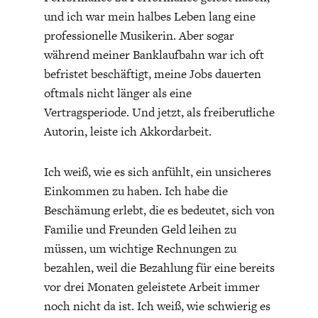
DAS DEUTSCHE
GELDPOLITIK
und ich war mein halbes Leben lang eine
GESUNDHEITSWESEN
professionelle Musikerin. Aber sogar
während meiner Banklaufbahn war ich oft
befristet beschäftigt, meine Jobs dauerten
oftmals nicht länger als eine
Vertragsperiode. Und jetzt, als freiberufliche
Autorin, leiste ich Akkordarbeit.
Ich weiß, wie es sich anfühlt, ein unsicheres
Einkommen zu haben. Ich habe die
Beschämung erlebt, die es bedeutet, sich von
DIE NÄCHSTE STUFE DER
GESELLSCHAFT
Familie und Freunden Geld leihen zu
GLOBALISIERUNG
müssen, um wichtige Rechnungen zu
bezahlen, weil die Bezahlung für eine bereits
vor drei Monaten geleistete Arbeit immer
noch nicht da ist. Ich weiß, wie schwierig es