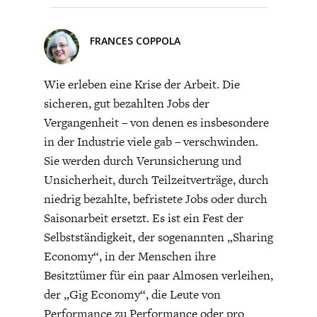
Verkehrsprobleme. Die gegenwärtige Entwicklung im
Straßenverkehr kann doch nicht die Zukunft sein.
FRANCES COPPOLA
Es gibt noch viele Punkte, wo man ansetzen kann.
Wie erleben eine Krise der Arbeit. Die
sicheren, gut bezahlten Jobs der
ENERGIE & UMWELT
INDUSTRIEPOLITIK
Vergangenheit – von denen es insbesondere
BGE-Köln
@Hans-Jürgen Herzberg
in der Industrie viele gab – verschwinden.
Sie werden durch Verunsicherung und
Unsicherheit, durch Teilzeitverträge, durch
Deshalb ein BGE, damit die Mitarbeiter eines
Unternehmens sich nicht länger mit (oft nicht
niedrig bezahlte, befristete Jobs oder durch
existenzsichernden) Löhne abspeisen lassen müssen,
Saisonarbeit ersetzt. Es ist ein Fest der
sondern über eine angemessene Gewinnbeteiligung
Selbstständigkeit, der sogenannten „Sharing
mit den Unternehmenseignern (auf Augenhöhe)
Economy“, in der Menschen ihre
verhandeln können.
Besitztümer für ein paar Almosen verleihen,
der „Gig Economy“, die Leute von
Mit dem BGE kann man mit dem Unternehmen
Performance zu Performance oder pro