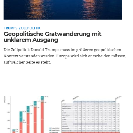
ENTWICKLUNGSPOLITIK
CIRCULAR ECONOMY
TRUMPS ZOLLPOLITIK
Geopolitische Gratwanderung mit
unklarem Ausgang
Die Zollpolitik Donald Trumps muss im größeren geopolitischen
Kontext verstanden werden. Europa wird sich entscheiden müssen,
auf welcher Seite es steht.
UNGLEICHHEIT UND
EUROPA
MACHT