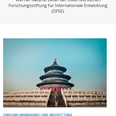
CHARTBOOK
BODEN
SUCHE
Forschungsstiftung für Internationale Entwicklung
(ÖFSE).
ABO/LOGIN
ECONOMISTS FOR FUTURE
DEUTSCHLAND
ZWISCHEN ABHÄNGIGKEIT UND ABSCHOTTUNG