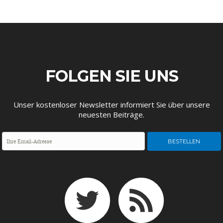
DAS DEUTSCHE
GELDPOLITIK
GESUNDHEITSWESEN
FOLGEN SIE UNS
Unser kostenloser Newsletter informiert Sie über unsere
neuesten Beiträge.
DIE NÄCHSTE STUFE DER
GESELLSCHAFT
GLOBALISIERUNG