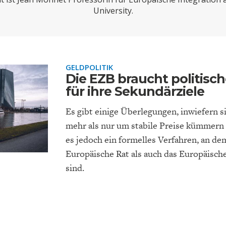
ONOMISTS FOR FUTURE
DEUTSCHLAND
ENERGIE & UMW
INDUSTRIEPOLIT
SUCHE
University.
ABO/LOGIN
GELDPOLITIK
Die EZB braucht politisc
für ihre Sekundärziele
Es gibt einige Überlegungen, inwiefern s
mehr als nur um stabile Preise kümmern 
es jedoch ein formelles Verfahren, an d
Europäische Rat als auch das Europäische
FACHKRÄFTEMANGEL
FINANZMÄRKTE
DAS DEUTSCH
GELDPOLITIK
GESUNDHEITSWE
sind.