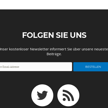
FOLGEN SIE UNS
EUTSCHLAND UND DIE
MAKROTHEK
DAS POST-CORO
ÖKONOMENSZE
DIGITALISIERUNG
ZEITALTER
nser kostenloser Newsletter informiert Sie über unsere neuest
Beiträge.