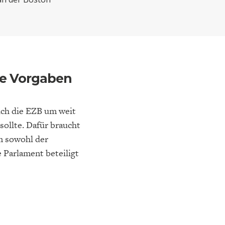
ELT
IK
ENTWICKLUNGSPOLITIK
CIRCULAR ECONOMY
he Vorgaben
ich die EZB um weit
sollte. Dafür braucht
em sowohl der
 Parlament beteiligt
E
DIE NÄCHSTE STUFE DER
GESELLSCHAFT
SEN
GLOBALISIERUNG