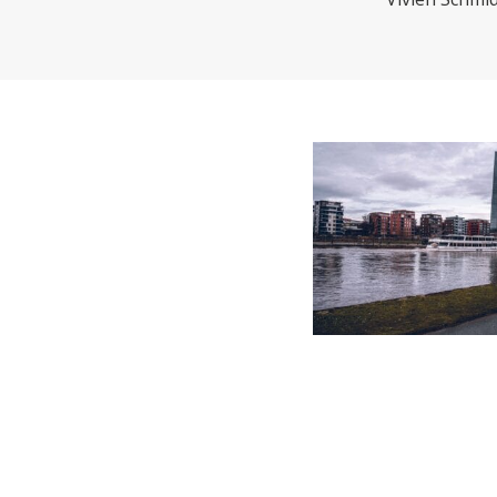
CHARTBOOK
BODEN
EC
UNGLEICHHEIT UND
EUROPA
MACHT