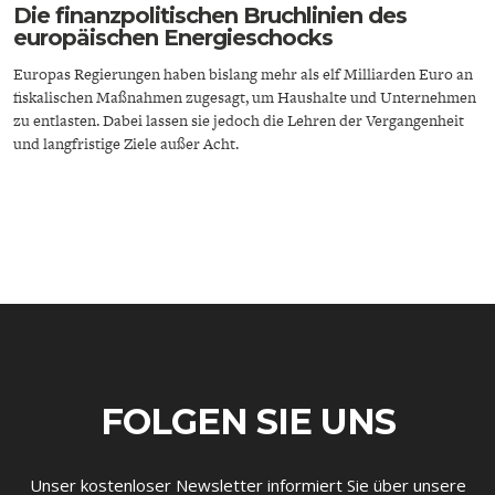
Die finanzpolitischen Bruchlinien des
europäischen Energieschocks
Europas Regierungen haben bislang mehr als elf Milliarden Euro an
fiskalischen Maßnahmen zugesagt, um Haushalte und Unternehmen
zu entlasten. Dabei lassen sie jedoch die Lehren der Vergangenheit
und langfristige Ziele außer Acht.
ENERGIE & UMWELT
INDUSTRIEPOLITIK
FOLGEN SIE UNS
Unser kostenloser Newsletter informiert Sie über unsere