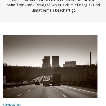
CHARTBOOK
BODEN
SUCHE
beim Thinktank Bruegel, wo er sich mit Energie- und
Klimathemen beschäftigt.
ABO/LOGIN
ECONOMISTS FOR FUTURE
DEUTSCHLAND
KOMMENTAR